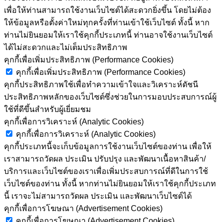
เพื่อให้ท่านสามารถใช้งานเว็บไซต์ได้สะดวกยิ่งขึ้น โดยไม่ต้อง
ให้ข้อมูลหรือตั้งค่าใหม่ทุกครั้งที่ท่านเข้าใช้เว็บไซต์ ทั้งนี้ หาก
ท่านไม่ยินยอมให้เราใช้คุกกี้ประเภทนี้ ท่านอาจใช้งานเว็บไซต์
ได้ไม่สะดวกและไม่เต็มประสิทธิภาพ
คุกกี้เพื่อเพิ่มประสิทธิภาพ (Performance Cookies)
คุกกี้เพื่อเพิ่มประสิทธิภาพ (Performance Cookies)
คุกกี้ประสิทธิภาพใช้เพื่อทำความเข้าใจและวิเคราะห์ดัชนี
ประสิทธิภาพหลักของเว็บไซต์ซึ่งช่วยในการมอบประสบการณ์ผู้
ใช้ที่ดีขึ้นสำหรับผู้เยี่ยมชม
คุกกี้เพื่อการวิเคราะห์ (Analytic Cookies)
คุกกี้เพื่อการวิเคราะห์ (Analytic Cookies)
คุกกี้ประเภทนี้จะเก็บข้อมูลการใช้งานเว็บไซต์ของท่าน เพื่อให้
เราสามารถวัดผล ประเมิน ปรับปรุง และพัฒนาเนื้อหาสินค้า/
บริการและเว็บไซต์ของเราเพื่อเพิ่มประสบการณ์ที่ดีในการใช้
เว็บไซต์ของท่าน ทั้งนี้ หากท่านไม่ยินยอมให้เราใช้คุกกี้ประเภท
นี้ เราจะไม่สามารถวัดผล ประเมิน และพัฒนาเว็บไซต์ได้
คุกกี้เพื่อการโฆษณา (Advertisement Cookies)
คุกกี้เพื่อการโฆษณา (Advertisement Cookies)