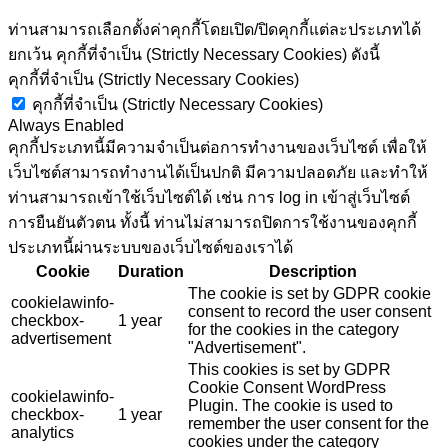
ท่านสามารถเลือกตั้งค่าคุกกี้โดยเปิด/ปิดคุกกี้แต่ละประเภทได้
ยกเว้น คุกกี้ที่จำเป็น (Strictly Necessary Cookies) ดังนี้
คุกกี้ที่จำเป็น (Strictly Necessary Cookies)
คุกกี้ที่จำเป็น (Strictly Necessary Cookies)
Always Enabled
คุกกี้ประเภทนี้มีความจำเป็นต่อการทำงานของเว็บไซต์ เพื่อให้
เว็บไซต์สามารถทำงานได้เป็นปกติ มีความปลอดภัย และทำให้
ท่านสามารถเข้าใช้เว็บไซต์ได้ เช่น การ log in เข้าสู่เว็บไซต์
การยืนยันตัวตน ทั้งนี้ ท่านไม่สามารถปิดการใช้งานของคุกกี้
ประเภทนี้ผ่านระบบของเว็บไซต์ของเราได้
Cookie
Duration
Description
The cookie is set by GDPR cookie
cookielawinfo-
consent to record the user consent
checkbox-
1 year
for the cookies in the category
advertisement
"Advertisement".
This cookies is set by GDPR
Cookie Consent WordPress
cookielawinfo-
Plugin. The cookie is used to
checkbox-
1 year
remember the user consent for the
analytics
cookies under the category