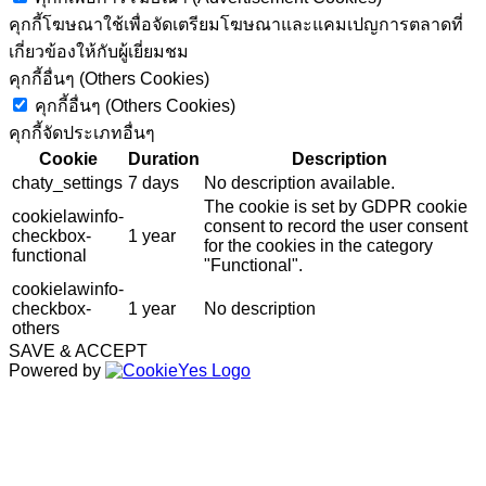
คุกกี้โฆษณาใช้เพื่อจัดเตรียมโฆษณาและแคมเปญการตลาดที่
เกี่ยวข้องให้กับผู้เยี่ยมชม
คุกกี้อื่นๆ (Others Cookies)
คุกกี้อื่นๆ (Others Cookies)
คุกกี้จัดประเภทอื่นๆ
Cookie
Duration
Description
chaty_settings
7 days
No description available.
The cookie is set by GDPR cookie
cookielawinfo-
consent to record the user consent
checkbox-
1 year
for the cookies in the category
functional
"Functional".
cookielawinfo-
checkbox-
1 year
No description
others
SAVE & ACCEPT
Powered by