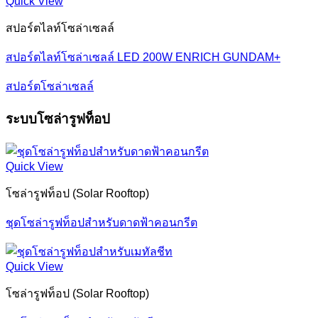
Quick View
สปอร์ตไลท์โซล่าเซลล์
สปอร์ตไลท์โซล่าเซลล์ LED 200W ENRICH GUNDAM+
สปอร์ตโซล่าเซลล์
ระบบโซล่ารูฟท็อป
Quick View
โซล่ารูฟท็อป (Solar Rooftop)
ชุดโซล่ารูฟท็อปสำหรับดาดฟ้าคอนกรีต
Quick View
โซล่ารูฟท็อป (Solar Rooftop)