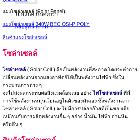
แผงโซล่าเซลล์ (Solar Panel)
ไม่มีสินค้าในตะกร้า
แผงโซล่าเซลล์ 340W BEC OSI-P POLY
กลับสู่หน้าร้านค้า
สินค้าแผงโซล่าเซลล์
โซล่าเซลล์
โซล่าเซลล์
( Solar Cell ) ถือเป็นพลังงานที่สะอาด โดยจะทำการ
เปลี่ยนพลังงานจากแสงอาทิตย์ให้เป็นพลังงานไฟฟ้า ซึ่งใน
กระบวนการต่าง ๆ
จะไม่ส่งผลกระทบต่อสิ่งแวดล้อมเลย อย่าง
ไฟโซล่าเซลล์
ที่มี
การใช้พลังงานหมุนเวียนอยู่ในตัวของมันเอง ซึ่งพลังงานจาก
โซล่าเซลล์ ( Solar Cell ) จะไม่มีการปล่อยก๊าสที่เป็นของเสีย
เหมือนกับการผลิตพลังงานอื่น ๆ อย่าง น้ำมัน ไฟฟ้า ถ่านหิน
หรืออื่น ๆ