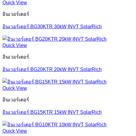
Quick View
อินเวอร์เตอร์
อินเวอร์เตอร์ BG30KTR 30kW INVT SolarRich
Quick View
อินเวอร์เตอร์
อินเวอร์เตอร์ BG20KTR 20kW INVT SolarRich
Quick View
อินเวอร์เตอร์
อินเวอร์เตอร์ BG15KTR 15kW INVT SolarRich
Quick View