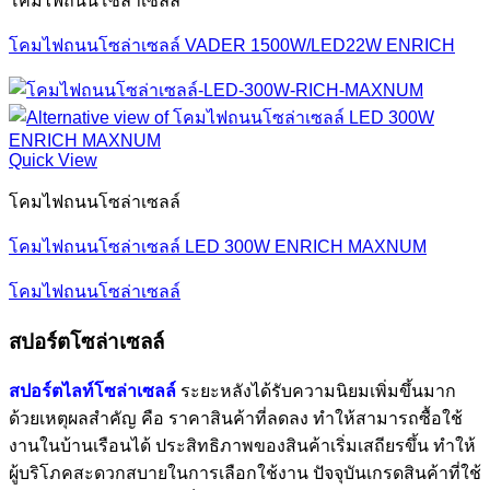
โคมไฟถนนโซล่าเซลล์
โคมไฟถนนโซล่าเซลล์ VADER 1500W/LED22W ENRICH
Quick View
โคมไฟถนนโซล่าเซลล์
โคมไฟถนนโซล่าเซลล์ LED 300W ENRICH MAXNUM
โคมไฟถนนโซล่าเซลล์
สปอร์ตโซล่าเซลล์
สปอร์ตไลท์โซล่าเซลล์
ระยะหลังได้รับความนิยมเพิ่มขึ้นมาก
ด้วยเหตุผลสำคัญ คือ ราคาสินค้าที่ลดลง ทำให้สามารถซื้อใช้
งานในบ้านเรือนได้ ประสิทธิภาพของสินค้าเริ่มเสถียรขึ้น ทำให้
ผู้บริโภคสะดวกสบายในการเลือกใช้งาน ปัจจุบันเกรดสินค้าที่ใช้