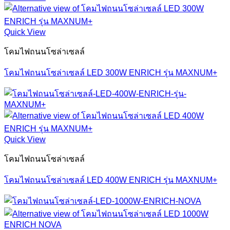
Quick View
โคมไฟถนนโซล่าเซลล์
โคมไฟถนนโซล่าเซลล์ LED 300W ENRICH รุ่น MAXNUM+
Quick View
โคมไฟถนนโซล่าเซลล์
โคมไฟถนนโซล่าเซลล์ LED 400W ENRICH รุ่น MAXNUM+