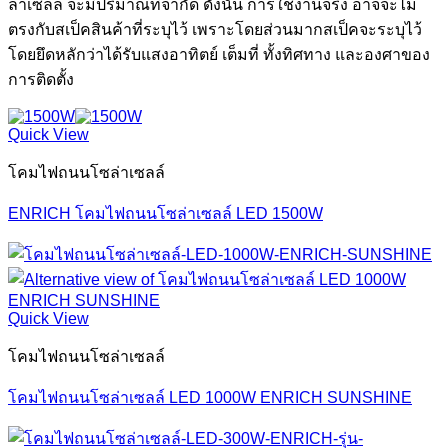
ล่าเซลล์ จะมีปริมาณที่จำกัด ดังนั้น การใช้งานจริง อาจจะไม่
ตรงกับสเป็คสินค้าที่ระบุไว้ เพราะโดยส่วนมากสเป็คจะระบุไว้
โดยยึดหลักว่าได้รับแสงอาทิตย์ เต็มที่ ทั้งทิศทาง และองศาของ
การติดตั้ง
Quick View
โคมไฟถนนโซล่าเซลล์
ENRICH โคมไฟถนนโซล่าเซลล์ LED 1500W
Quick View
โคมไฟถนนโซล่าเซลล์
โคมไฟถนนโซล่าเซลล์ LED 1000W ENRICH SUNSHINE