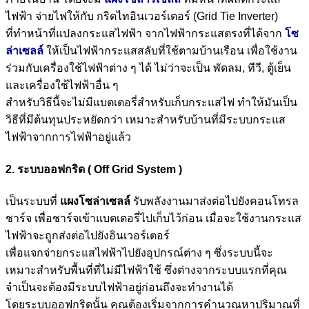
ไฟฟ้า จ่ายไฟให้กับ กริดไทอินเวอร์เตอร์ (Grid Tie Inverter)
ที่ทำหน้าที่แปลงกระแสไฟฟ้า จากไฟฟ้ากระแสตรงที่ได้จาก
โซ
ล่าเซลล์
ให้เป็นไฟฟ้ากระแสสลับที่ใช้ตามบ้านเรือน เพื่อใช้งาน
ร่วมกับเครื่องใช้ไฟฟ้าต่าง ๆ ได้ ไม่ว่าจะเป็น พัดลม, ทีวี, ตู้เย็น
และเครื่องใช้ไฟฟ้าอื่น ๆ
สำหรับวิธีนี้จะไม่มีแบตเตอรี่สำหรับเก็บกระแสไฟ ทำให้มันเป็น
วิธีที่มีต้นทุนประหยัดกว่า เหมาะสำหรับบ้านที่มีระบบกระแส
ไฟฟ้าจากการไฟฟ้าอยู่แล้ว
2. ระบบออฟกริด ( Off Grid System )
เป็นระบบที่
แผงโซล่าเซลล์
รับพลังงานมาส่งต่อไปยังคอนโทรล
ชาร์จ เพื่อชาร์จเข้าแบตเตอรี่ไปเก็บไว้ก่อน เมื่อจะใช้งานกระแส
ไฟฟ้าจะถูกส่งต่อไปยังอินเวอร์เตอร์
เพื่อแจกจ่ายกระแสไฟฟ้าไปยังอุปกรณ์ต่าง ๆ ซึ่งระบบนี้จะ
เหมาะสำหรับพื้นที่ที่ไม่มีไฟฟ้าใช้ ซึ่งต่างจากระบบแรกที่คุณ
จำเป็นจะต้องมีระบบไฟฟ้าอยู่ก่อนถึงจะทำงานได้
โดยระบบออฟกริดนั้น คุณต้องเริ่มจากการคำนวณหาปริมาณที่