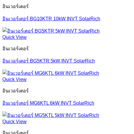
อินเวอร์เตอร์
อินเวอร์เตอร์ BG10KTR 10kW INVT SolarRich
Quick View
อินเวอร์เตอร์
อินเวอร์เตอร์ BG5KTR 5kW INVT SolarRich
Quick View
อินเวอร์เตอร์
อินเวอร์เตอร์ MG6KTL 6kW INVT SolarRich
Quick View
อินเวอร์เตอร์