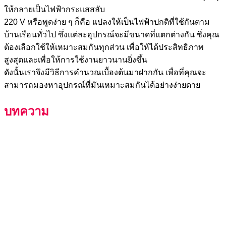
ให้กลายเป็นไฟฟ้ากระแสสลับ
220 V หรือพูดง่าย ๆ ก็คือ แปลงให้เป็นไฟฟ้าปกติที่ใช้กันตาม
บ้านเรือนทั่วไป ซึ่งแต่ละอุปกรณ์จะมีขนาดที่แตกต่างกัน ซึ่งคุณ
ต้องเลือกใช้ให้เหมาะสมกันทุกส่วน เพื่อให้ได้ประสิทธิภาพ
สูงสุดและเพื่อให้การใช้งานยาวนานยิ่งขึ้น
ดังนั้นเราจึงมีวิธีการคำนวณเบื้องต้นมาฝากกัน เพื่อที่คุณจะ
สามารถมองหาอุปกรณ์ที่มันเหมาะสมกันได้อย่างง่ายดาย
บทความ