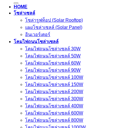
HOME
โซล่าเซลล์
โซล่ารูฟท็อป (Solar Rooftop)
แผงโซล่าเซลล์ (Solar Panel)
อินเวอร์เตอร์
โคมไฟถนนโซล่าเซลล์
โคมไฟถนนโซล่าเซลล์ 30W
โคมไฟถนนโซล่าเซลล์ 50W
โคมไฟถนนโซล่าเซลล์ 60W
โคมไฟถนนโซล่าเซลล์ 90W
โคมไฟถนนโซล่าเซลล์ 100W
โคมไฟถนนโซล่าเซลล์ 150W
โคมไฟถนนโซล่าเซลล์ 200W
โคมไฟถนนโซล่าเซลล์ 300W
โคมไฟถนนโซล่าเซลล์ 400W
โคมไฟถนนโซล่าเซลล์ 600W
โคมไฟถนนโซล่าเซลล์ 800W
โคมไฟถนนโซล่าเซลล์ 1000W