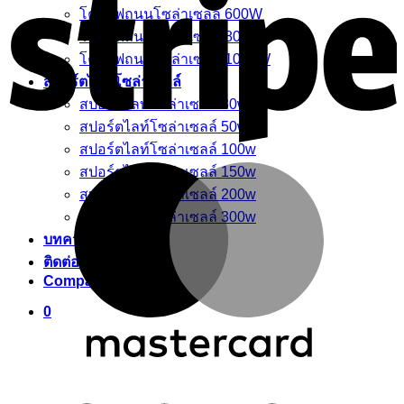
โคมไฟถนนโซล่าเซลล์ 600W
โคมไฟถนนโซล่าเซลล์ 800W
โคมไฟถนนโซล่าเซลล์ 1000W
สปอร์ตไลท์โซล่าเซลล์
สปอร์ตไลท์โซล่าเซลล์ 30w
สปอร์ตไลท์โซล่าเซลล์ 50w
สปอร์ตไลท์โซล่าเซลล์ 100w
M
สปอร์ตไลท์โซล่าเซลล์ 150w
สปอร์ตไลท์โซล่าเซลล์ 200w
สปอร์ตไลท์โซล่าเซลล์ 300w
บทความ
ติดต่อเรา
Compare
0
D