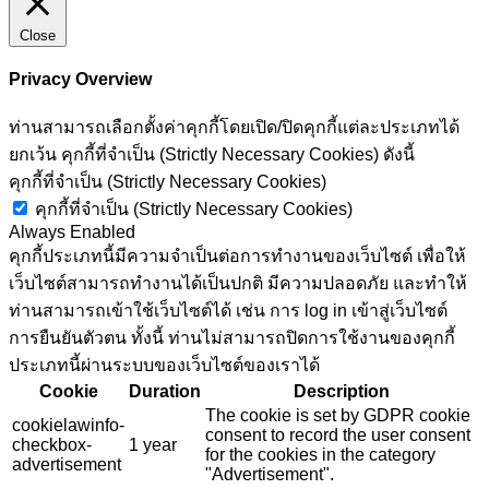
Close
Privacy Overview
ท่านสามารถเลือกตั้งค่าคุกกี้โดยเปิด/ปิดคุกกี้แต่ละประเภทได้
ยกเว้น คุกกี้ที่จำเป็น (Strictly Necessary Cookies) ดังนี้
คุกกี้ที่จำเป็น (Strictly Necessary Cookies)
คุกกี้ที่จำเป็น (Strictly Necessary Cookies)
Always Enabled
คุกกี้ประเภทนี้มีความจำเป็นต่อการทำงานของเว็บไซต์ เพื่อให้
เว็บไซต์สามารถทำงานได้เป็นปกติ มีความปลอดภัย และทำให้
ท่านสามารถเข้าใช้เว็บไซต์ได้ เช่น การ log in เข้าสู่เว็บไซต์
การยืนยันตัวตน ทั้งนี้ ท่านไม่สามารถปิดการใช้งานของคุกกี้
ประเภทนี้ผ่านระบบของเว็บไซต์ของเราได้
Cookie
Duration
Description
The cookie is set by GDPR cookie
cookielawinfo-
consent to record the user consent
checkbox-
1 year
for the cookies in the category
advertisement
"Advertisement".