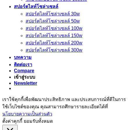
สปอร์ตไลท์โซล่าเซลล์
สปอร์ตไลท์โซล่าเซลล์ 30w
สปอร์ตไลท์โซล่าเซลล์ 50w
สปอร์ตไลท์โซล่าเซลล์ 100w
สปอร์ตไลท์โซล่าเซลล์ 150w
สปอร์ตไลท์โซล่าเซลล์ 200w
สปอร์ตไลท์โซล่าเซลล์ 300w
บทความ
ติดต่อเรา
Compare
เข้าสู่ระบบ
Newsletter
เราใช้คุกกี้เพื่อพัฒนาประสิทธิภาพ และประสบการณ์ที่ดีในการ
ใช้เว็บไซต์ของคุณ คุณสามารถศึกษารายละเอียดได้ที่
นโยบายความเป็นส่วนตัว
ตั้งค่าคุกกี้
ยอมรับทั้งหมด