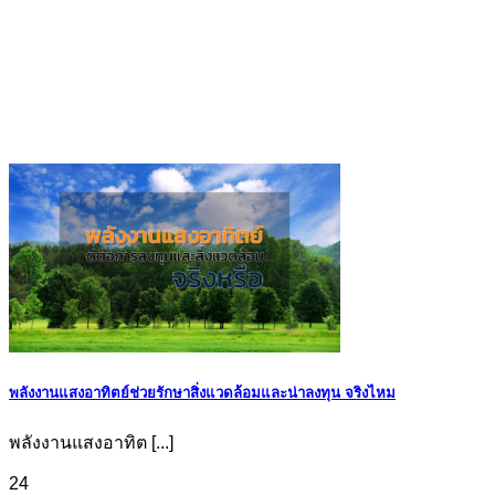
พลังงานแสงอาทิตย์ช่วยรักษาสิ่งแวดล้อมและน่าลงทุน จริงไหม
พลังงานแสงอาทิต [...]
24