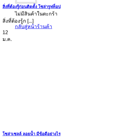
สิ่งที่ต้องรู้ก่อนติดตั้ง โซล่ารูฟท็อป
ไม่มีสินค้าในตะกร้า
สิ่งที่ต้องรู้ก [...]
กลับสู่หน้าร้านค้า
12
ม.ค.
โซล่าเซลล์ ลอยน้ำ มีข้อดีอย่างไร