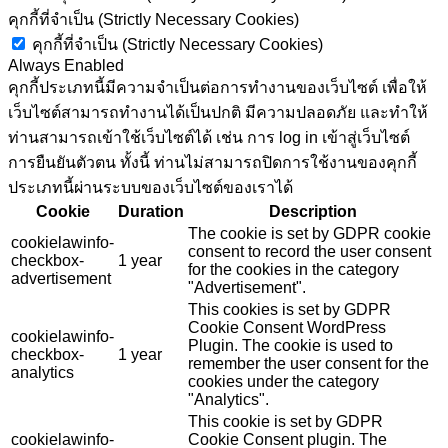
คุกกี้ที่จำเป็น (Strictly Necessary Cookies)
คุกกี้ที่จำเป็น (Strictly Necessary Cookies)
Always Enabled
คุกกี้ประเภทนี้มีความจำเป็นต่อการทำงานของเว็บไซต์ เพื่อให้
เว็บไซต์สามารถทำงานได้เป็นปกติ มีความปลอดภัย และทำให้
ท่านสามารถเข้าใช้เว็บไซต์ได้ เช่น การ log in เข้าสู่เว็บไซต์
การยืนยันตัวตน ทั้งนี้ ท่านไม่สามารถปิดการใช้งานของคุกกี้
ประเภทนี้ผ่านระบบของเว็บไซต์ของเราได้
Cookie
Duration
Description
The cookie is set by GDPR cookie
cookielawinfo-
consent to record the user consent
checkbox-
1 year
for the cookies in the category
advertisement
"Advertisement".
This cookies is set by GDPR
Cookie Consent WordPress
cookielawinfo-
Plugin. The cookie is used to
checkbox-
1 year
remember the user consent for the
analytics
cookies under the category
"Analytics".
This cookie is set by GDPR
cookielawinfo-
Cookie Consent plugin. The