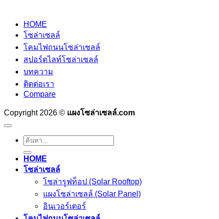
HOME
โซล่าเซลล์
โคมไฟถนนโซล่าเซลล์
สปอร์ตไลท์โซล่าเซลล์
บทความ
ติดต่อเรา
Compare
Copyright 2026 ©
แผงโซล่าเซลล์.com
ค้นหา:
HOME
โซล่าเซลล์
โซล่ารูฟท็อป (Solar Rooftop)
แผงโซล่าเซลล์ (Solar Panel)
อินเวอร์เตอร์
โคมไฟถนนโซล่าเซลล์