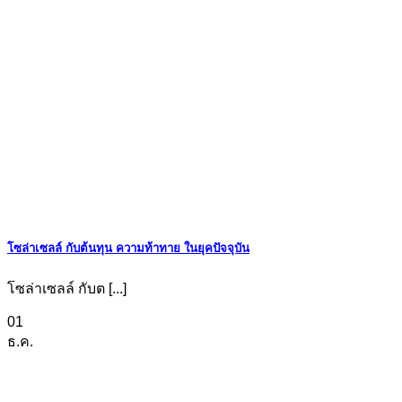
โซล่าเซลล์ กับต้นทุน ความท้าทาย ในยุคปัจจุบัน
โซล่าเซลล์ กับต [...]
01
ธ.ค.