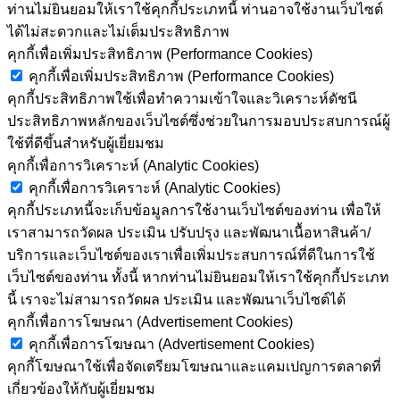
ท่านไม่ยินยอมให้เราใช้คุกกี้ประเภทนี้ ท่านอาจใช้งานเว็บไซต์
ได้ไม่สะดวกและไม่เต็มประสิทธิภาพ
คุกกี้เพื่อเพิ่มประสิทธิภาพ (Performance Cookies)
คุกกี้เพื่อเพิ่มประสิทธิภาพ (Performance Cookies)
คุกกี้ประสิทธิภาพใช้เพื่อทำความเข้าใจและวิเคราะห์ดัชนี
ประสิทธิภาพหลักของเว็บไซต์ซึ่งช่วยในการมอบประสบการณ์ผู้
ใช้ที่ดีขึ้นสำหรับผู้เยี่ยมชม
คุกกี้เพื่อการวิเคราะห์ (Analytic Cookies)
คุกกี้เพื่อการวิเคราะห์ (Analytic Cookies)
คุกกี้ประเภทนี้จะเก็บข้อมูลการใช้งานเว็บไซต์ของท่าน เพื่อให้
เราสามารถวัดผล ประเมิน ปรับปรุง และพัฒนาเนื้อหาสินค้า/
บริการและเว็บไซต์ของเราเพื่อเพิ่มประสบการณ์ที่ดีในการใช้
เว็บไซต์ของท่าน ทั้งนี้ หากท่านไม่ยินยอมให้เราใช้คุกกี้ประเภท
นี้ เราจะไม่สามารถวัดผล ประเมิน และพัฒนาเว็บไซต์ได้
คุกกี้เพื่อการโฆษณา (Advertisement Cookies)
คุกกี้เพื่อการโฆษณา (Advertisement Cookies)
คุกกี้โฆษณาใช้เพื่อจัดเตรียมโฆษณาและแคมเปญการตลาดที่
เกี่ยวข้องให้กับผู้เยี่ยมชม