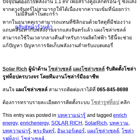
ปัจจุบันต้องการพลังงาน 1.1 eV เพื่อสร้างคู่อิเล็กตรอน-รู ซึ่งแสง
จากดวงจันทร์ไม่สามารถให้ได้เนื่องจากความเข้มที่น้อยกว่า
ไม่มีสินค้าในตะกร้า
หากในอนาคตเราสามารถแทนที่ซิลิกอนด้วยวัสดุที่มีช่องว่าง
กลับสู่หน้าร้านค้า
แถบคลื่นเท่ากับพลังงานจากแสงจันทร์แล้ว แผงโซล่าเซลล์
สามารถใช้ในเวลากลางคืนสำหรับการผลิตไฟฟ้า วิธีนี้จะช่วย
แก้ปัญหา ปัญหาการจัดเก็บพลังงานสำหรับแบตเตอรี่
Solar Rich
ผู้นำด้าน
โซล่าเซลล์
แผงโซล่าเซลล์
รับติดตั้งโซล่า
รูฟท็อปครบวงจร
โดยทีมงานโซล่าร์มืออาชีพ
สนใจ
แผงโซล่าเซลล์
สามารถติดต่อเราได้ที่
065-845-8698
ต้องการทราบรายละเอียดการติดตั้งระบบ
โซล่ารูฟท็อป
คลิก
This entry was posted in
บทความน่ารู้
and tagged
enrich
energy
,
enrichenergy
,
SOLAR RICH
,
SolarRich
,
บทความ
,
บทความน่ารู้
,
พระจันทร์
,
อินเวอร์เตอร์
,
แผงโซล่าเซลล์
,
โซล่า
รูฟท็อป
,
โซล่าเซลล์
.