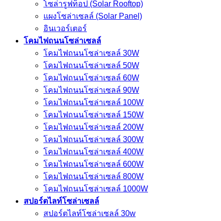
โซล่ารูฟท็อป (Solar Rooftop)
แผงโซล่าเซลล์ (Solar Panel)
อินเวอร์เตอร์
โคมไฟถนนโซล่าเซลล์
โคมไฟถนนโซล่าเซลล์ 30W
โคมไฟถนนโซล่าเซลล์ 50W
โคมไฟถนนโซล่าเซลล์ 60W
โคมไฟถนนโซล่าเซลล์ 90W
โคมไฟถนนโซล่าเซลล์ 100W
โคมไฟถนนโซล่าเซลล์ 150W
โคมไฟถนนโซล่าเซลล์ 200W
โคมไฟถนนโซล่าเซลล์ 300W
โคมไฟถนนโซล่าเซลล์ 400W
โคมไฟถนนโซล่าเซลล์ 600W
โคมไฟถนนโซล่าเซลล์ 800W
โคมไฟถนนโซล่าเซลล์ 1000W
สปอร์ตไลท์โซล่าเซลล์
สปอร์ตไลท์โซล่าเซลล์ 30w