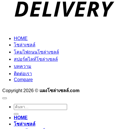
HOME
โซล่าเซลล์
โคมไฟถนนโซล่าเซลล์
สปอร์ตไลท์โซล่าเซลล์
บทความ
ติดต่อเรา
Compare
Copyright 2026 ©
แผงโซล่าเซลล์.com
ค้นหา:
HOME
โซล่าเซลล์