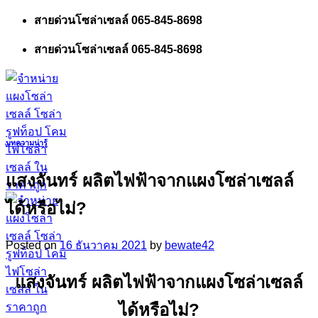
ข้าม
สายด่วนโซล่าเซลล์ 065-845-8698
ไป
สายด่วนโซล่าเซลล์ 065-845-8698
ยัง
เนื้อหา
บทความน่ารู้
แสงจันทร์ ผลิตไฟฟ้าจากแผงโซล่าเซลล์
ได้หรือไม่?
Posted on
16 ธันวาคม 2021
by
bewate42
แสงจันทร์ ผลิตไฟฟ้าจากแผงโซล่าเซลล์
ได้หรือไม่?