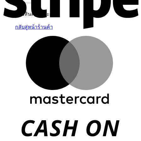
ไม่มีสินค้าในตะกร้า
กลับสู่หน้าร้านค้า
M
D