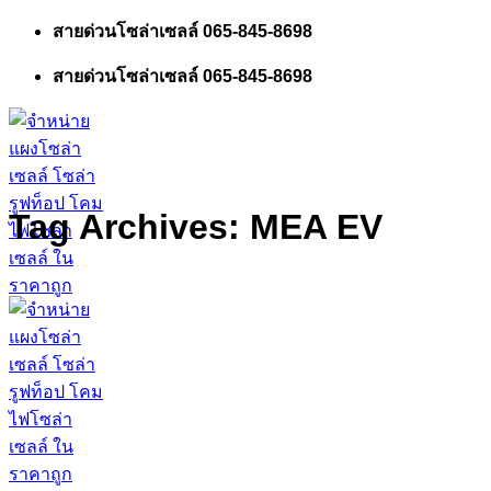
ข้าม
สายด่วนโซล่าเซลล์ 065-845-8698
ไป
สายด่วนโซล่าเซลล์ 065-845-8698
ยัง
เนื้อหา
Tag Archives:
MEA EV