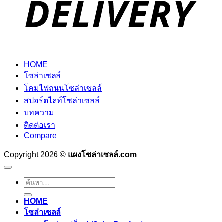
HOME
โซล่าเซลล์
โคมไฟถนนโซล่าเซลล์
สปอร์ตไลท์โซล่าเซลล์
บทความ
ติดต่อเรา
Compare
Copyright 2026 ©
แผงโซล่าเซลล์.com
ค้นหา:
HOME
โซล่าเซลล์