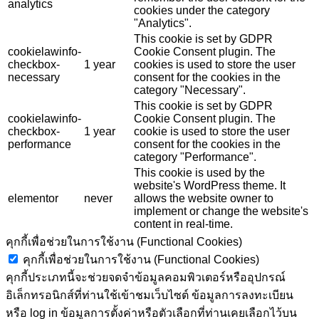
analytics
cookies under the category
"Analytics".
This cookie is set by GDPR
cookielawinfo-
Cookie Consent plugin. The
checkbox-
1 year
cookies is used to store the user
necessary
consent for the cookies in the
category "Necessary".
This cookie is set by GDPR
cookielawinfo-
Cookie Consent plugin. The
checkbox-
1 year
cookie is used to store the user
performance
consent for the cookies in the
category "Performance".
This cookie is used by the
website's WordPress theme. It
elementor
never
allows the website owner to
implement or change the website's
content in real-time.
คุกกี้เพื่อช่วยในการใช้งาน (Functional Cookies)
คุกกี้เพื่อช่วยในการใช้งาน (Functional Cookies)
คุกกี้ประเภทนี้จะช่วยจดจำข้อมูลคอมพิวเตอร์หรืออุปกรณ์
อิเล็กทรอนิกส์ที่ท่านใช้เข้าชมเว็บไซต์ ข้อมูลการลงทะเบียน
หรือ log in ข้อมูลการตั้งค่าหรือตัวเลือกที่ท่านเคยเลือกไว้บน