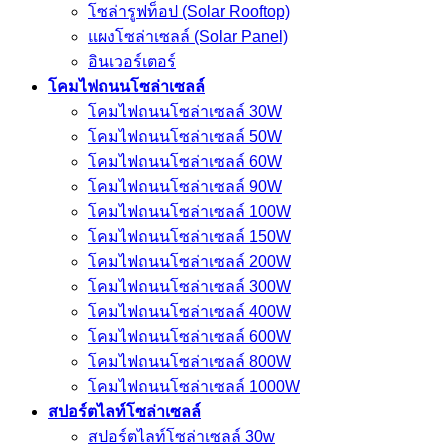
โซล่ารูฟท็อป (Solar Rooftop)
แผงโซล่าเซลล์ (Solar Panel)
อินเวอร์เตอร์
โคมไฟถนนโซล่าเซลล์
โคมไฟถนนโซล่าเซลล์ 30W
โคมไฟถนนโซล่าเซลล์ 50W
โคมไฟถนนโซล่าเซลล์ 60W
โคมไฟถนนโซล่าเซลล์ 90W
โคมไฟถนนโซล่าเซลล์ 100W
โคมไฟถนนโซล่าเซลล์ 150W
โคมไฟถนนโซล่าเซลล์ 200W
โคมไฟถนนโซล่าเซลล์ 300W
โคมไฟถนนโซล่าเซลล์ 400W
โคมไฟถนนโซล่าเซลล์ 600W
โคมไฟถนนโซล่าเซลล์ 800W
โคมไฟถนนโซล่าเซลล์ 1000W
สปอร์ตไลท์โซล่าเซลล์
สปอร์ตไลท์โซล่าเซลล์ 30w