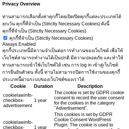
Privacy Overview
ท่านสามารถเลือกตั้งค่าคุกกี้โดยเปิด/ปิดคุกกี้แต่ละประเภทได้
ยกเว้น คุกกี้ที่จำเป็น (Strictly Necessary Cookies) ดังนี้
คุกกี้ที่จำเป็น (Strictly Necessary Cookies)
คุกกี้ที่จำเป็น (Strictly Necessary Cookies)
Always Enabled
คุกกี้ประเภทนี้มีความจำเป็นต่อการทำงานของเว็บไซต์ เพื่อให้
เว็บไซต์สามารถทำงานได้เป็นปกติ มีความปลอดภัย และทำให้
ท่านสามารถเข้าใช้เว็บไซต์ได้ เช่น การ log in เข้าสู่เว็บไซต์
การยืนยันตัวตน ทั้งนี้ ท่านไม่สามารถปิดการใช้งานของคุกกี้
ประเภทนี้ผ่านระบบของเว็บไซต์ของเราได้
Cookie
Duration
Description
The cookie is set by GDPR cookie
cookielawinfo-
consent to record the user consent
checkbox-
1 year
for the cookies in the category
advertisement
"Advertisement".
This cookies is set by GDPR
Cookie Consent WordPress
cookielawinfo-
Plugin. The cookie is used to
checkbox-
1 year