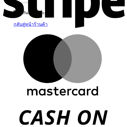
ไม่มีสินค้าในตะกร้า
กลับสู่หน้าร้านค้า
M
D