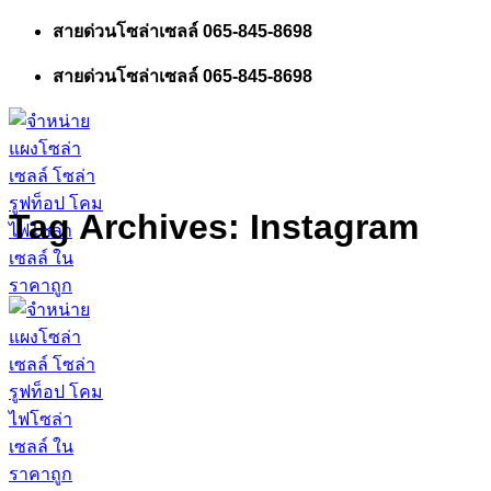
ข้าม
สายด่วนโซล่าเซลล์ 065-845-8698
ไป
สายด่วนโซล่าเซลล์ 065-845-8698
ยัง
เนื้อหา
Tag Archives:
Instagram