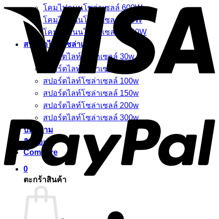
โคมไฟถนนโซล่าเซลล์ 600W
โคมไฟถนนโซล่าเซลล์ 800W
โคมไฟถนนโซล่าเซลล์ 1000W
สปอร์ตไลท์โซล่าเซลล์
สปอร์ตไลท์โซล่าเซลล์ 30w
สปอร์ตไลท์โซล่าเซลล์ 50w
สปอร์ตไลท์โซล่าเซลล์ 100w
สปอร์ตไลท์โซล่าเซลล์ 150w
P
สปอร์ตไลท์โซล่าเซลล์ 200w
สปอร์ตไลท์โซล่าเซลล์ 300w
บทความ
ติดต่อเรา
Compare
0
ตะกร้าสินค้า
S