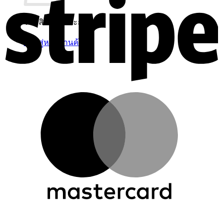
ไม่มีสินค้าในตะกร้า
กลับสู่หน้าร้านค้า
M