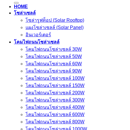
HOME
โซล่าเซลล์
โซล่ารูฟท็อป (Solar Rooftop)
แผงโซล่าเซลล์ (Solar Panel)
อินเวอร์เตอร์
โคมไฟถนนโซล่าเซลล์
โคมไฟถนนโซล่าเซลล์ 30W
โคมไฟถนนโซล่าเซลล์ 50W
โคมไฟถนนโซล่าเซลล์ 60W
โคมไฟถนนโซล่าเซลล์ 90W
โคมไฟถนนโซล่าเซลล์ 100W
โคมไฟถนนโซล่าเซลล์ 150W
โคมไฟถนนโซล่าเซลล์ 200W
โคมไฟถนนโซล่าเซลล์ 300W
โคมไฟถนนโซล่าเซลล์ 400W
โคมไฟถนนโซล่าเซลล์ 600W
โคมไฟถนนโซล่าเซลล์ 800W
โคมไฟถนนโซล่าเซลล์ 1000W