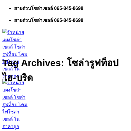
ข้าม
สายด่วนโซล่าเซลล์ 065-845-8698
ไป
สายด่วนโซล่าเซลล์ 065-845-8698
ยัง
เนื้อหา
Tag Archives:
โซล่ารูฟท็อป
ไฮ-บริด