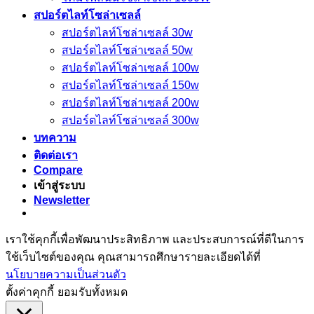
สปอร์ตไลท์โซล่าเซลล์
สปอร์ตไลท์โซล่าเซลล์ 30w
สปอร์ตไลท์โซล่าเซลล์ 50w
สปอร์ตไลท์โซล่าเซลล์ 100w
สปอร์ตไลท์โซล่าเซลล์ 150w
สปอร์ตไลท์โซล่าเซลล์ 200w
สปอร์ตไลท์โซล่าเซลล์ 300w
บทความ
ติดต่อเรา
Compare
เข้าสู่ระบบ
Newsletter
เราใช้คุกกี้เพื่อพัฒนาประสิทธิภาพ และประสบการณ์ที่ดีในการ
ใช้เว็บไซต์ของคุณ คุณสามารถศึกษารายละเอียดได้ที่
นโยบายความเป็นส่วนตัว
ตั้งค่าคุกกี้
ยอมรับทั้งหมด