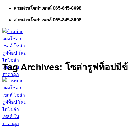
ข้าม
สายด่วนโซล่าเซลล์ 065-845-8698
ไป
สายด่วนโซล่าเซลล์ 065-845-8698
ยัง
เนื้อหา
Tag Archives:
โซล่ารูฟท็อปมี