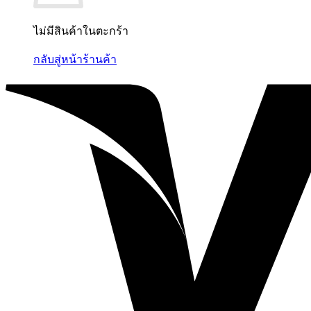
ไม่มีสินค้าในตะกร้า
กลับสู่หน้าร้านค้า