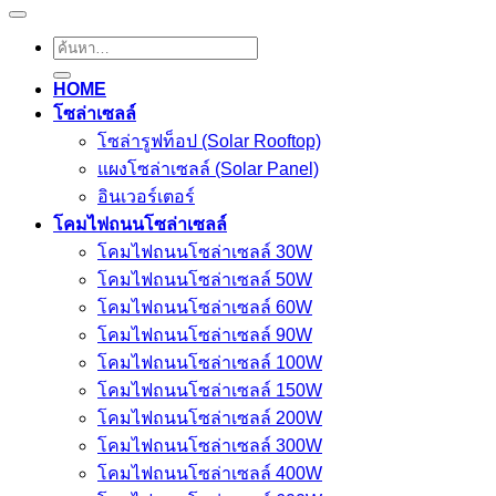
ค้นหา:
HOME
โซล่าเซลล์
โซล่ารูฟท็อป (Solar Rooftop)
แผงโซล่าเซลล์ (Solar Panel)
อินเวอร์เตอร์
โคมไฟถนนโซล่าเซลล์
โคมไฟถนนโซล่าเซลล์ 30W
โคมไฟถนนโซล่าเซลล์ 50W
โคมไฟถนนโซล่าเซลล์ 60W
โคมไฟถนนโซล่าเซลล์ 90W
โคมไฟถนนโซล่าเซลล์ 100W
โคมไฟถนนโซล่าเซลล์ 150W
โคมไฟถนนโซล่าเซลล์ 200W
โคมไฟถนนโซล่าเซลล์ 300W
โคมไฟถนนโซล่าเซลล์ 400W