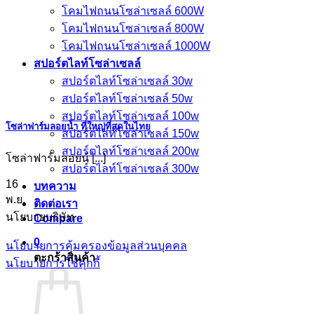
โคมไฟถนนโซล่าเซลล์ 600W
โคมไฟถนนโซล่าเซลล์ 800W
โคมไฟถนนโซล่าเซลล์ 1000W
สปอร์ตไลท์โซล่าเซลล์
สปอร์ตไลท์โซล่าเซลล์ 30w
สปอร์ตไลท์โซล่าเซลล์ 50w
สปอร์ตไลท์โซล่าเซลล์ 100w
โซล่าฟาร์มลอยน้ำ ที่ใหญ่ที่สุดในไทย
สปอร์ตไลท์โซล่าเซลล์ 150w
สปอร์ตไลท์โซล่าเซลล์ 200w
โซล่าฟาร์มลอยน้ [...]
สปอร์ตไลท์โซล่าเซลล์ 300w
16
บทความ
พ.ย.
ติดต่อเรา
นโยบายบริษัท
Compare
0
นโยบายการคุ้มครองข้อมูลส่วนบุคคล
ตะกร้าสินค้า
นโยบายการใช้คุกกี้