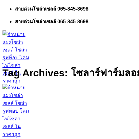
ข้าม
สายด่วนโซล่าเซลล์ 065-845-8698
ไป
สายด่วนโซล่าเซลล์ 065-845-8698
ยัง
เนื้อหา
Tag Archives:
โซลาร์ฟาร์มลอยน