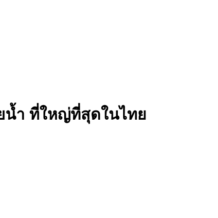
้ำ ที่ใหญ่ที่สุดในไทย