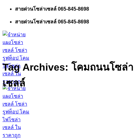
ข้าม
สายด่วนโซล่าเซลล์ 065-845-8698
ไป
สายด่วนโซล่าเซลล์ 065-845-8698
ยัง
เนื้อหา
Tag Archives:
โคมถนนโซล่า
เซลล์