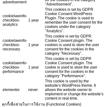
advertisement
"Advertisement".
This cookies is set by GDPR
Cookie Consent WordPress
cookielawinfo-
Plugin. The cookie is used to
checkbox-
1 year
remember the user consent for the
analytics
cookies under the category
"Analytics".
This cookie is set by GDPR
cookielawinfo-
Cookie Consent plugin. The
checkbox-
1 year
cookies is used to store the user
necessary
consent for the cookies in the
category "Necessary".
This cookie is set by GDPR
cookielawinfo-
Cookie Consent plugin. The
checkbox-
1 year
cookie is used to store the user
performance
consent for the cookies in the
category "Performance".
This cookie is used by the
website's WordPress theme. It
elementor
never
allows the website owner to
implement or change the website's
content in real-time.
คุกกี้เพื่อช่วยในการใช้งาน (Functional Cookies)