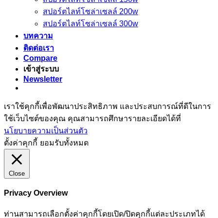
สปอร์ตไลท์โซล่าเซลล์ 200w
สปอร์ตไลท์โซล่าเซลล์ 300w
บทความ
ติดต่อเรา
Compare
เข้าสู่ระบบ
Newsletter
เราใช้คุกกี้เพื่อพัฒนาประสิทธิภาพ และประสบการณ์ที่ดีในการ
ใช้เว็บไซต์ของคุณ คุณสามารถศึกษารายละเอียดได้ที่
นโยบายความเป็นส่วนตัว
ตั้งค่าคุกกี้
ยอมรับทั้งหมด
Close
Privacy Overview
ท่านสามารถเลือกตั้งค่าคุกกี้โดยเปิด/ปิดคุกกี้แต่ละประเภทได้