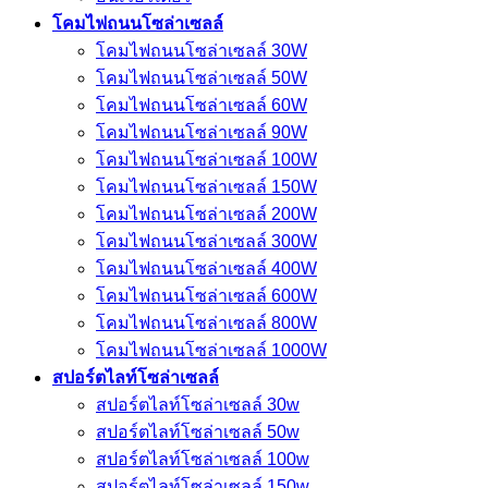
โคมไฟถนนโซล่าเซลล์
โคมไฟถนนโซล่าเซลล์ 30W
โคมไฟถนนโซล่าเซลล์ 50W
โคมไฟถนนโซล่าเซลล์ 60W
โคมไฟถนนโซล่าเซลล์ 90W
โคมไฟถนนโซล่าเซลล์ 100W
โคมไฟถนนโซล่าเซลล์ 150W
โคมไฟถนนโซล่าเซลล์ 200W
โคมไฟถนนโซล่าเซลล์ 300W
โคมไฟถนนโซล่าเซลล์ 400W
โคมไฟถนนโซล่าเซลล์ 600W
โคมไฟถนนโซล่าเซลล์ 800W
โคมไฟถนนโซล่าเซลล์ 1000W
สปอร์ตไลท์โซล่าเซลล์
สปอร์ตไลท์โซล่าเซลล์ 30w
สปอร์ตไลท์โซล่าเซลล์ 50w
สปอร์ตไลท์โซล่าเซลล์ 100w
สปอร์ตไลท์โซล่าเซลล์ 150w