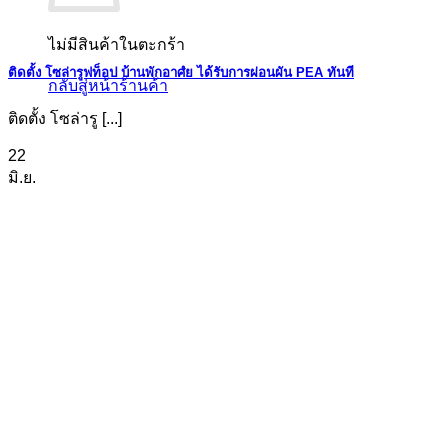
ไม่มีสินค้าในตะกร้า
ติดตั้ง โซล่ารูฟท็อป บ้านพักอาศํย ได้รับการผ่อนผัน PEA ทันที
กลับสู่หน้าร้านค้า
ติดตั้ง โซล่ารู [...]
22
มิ.ย.