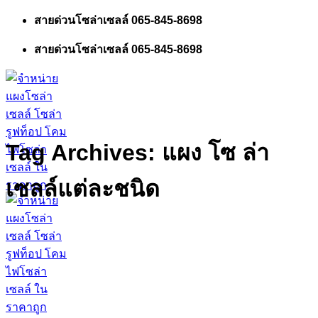
ข้าม
สายด่วนโซล่าเซลล์ 065-845-8698
ไป
สายด่วนโซล่าเซลล์ 065-845-8698
ยัง
เนื้อหา
Tag Archives:
แผง โซ ล่า
เซลล์แต่ละชนิด