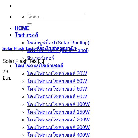
ค้นหา:
HOME
โซล่าเซลล์
โซล่ารูฟท็อป (Solar Rooftop)
Solar Flash Tests คืออะไร สำคัญอย่างไร
แผงโซล่าเซลล์ (Solar Panel)
อินเวอร์เตอร์
Solar Flash Tes [...]
โคมไฟถนนโซล่าเซลล์
29
โคมไฟถนนโซล่าเซลล์ 30W
มิ.ย.
โคมไฟถนนโซล่าเซลล์ 50W
โคมไฟถนนโซล่าเซลล์ 60W
โคมไฟถนนโซล่าเซลล์ 90W
โคมไฟถนนโซล่าเซลล์ 100W
โคมไฟถนนโซล่าเซลล์ 150W
โคมไฟถนนโซล่าเซลล์ 200W
โคมไฟถนนโซล่าเซลล์ 300W
โคมไฟถนนโซล่าเซลล์ 400W