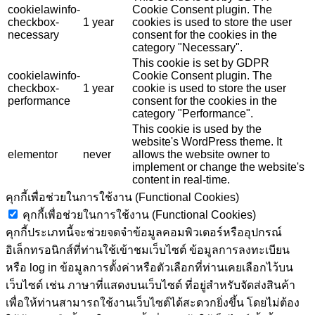
cookielawinfo-
Cookie Consent plugin. The
checkbox-
1 year
cookies is used to store the user
necessary
consent for the cookies in the
category "Necessary".
This cookie is set by GDPR
cookielawinfo-
Cookie Consent plugin. The
checkbox-
1 year
cookie is used to store the user
performance
consent for the cookies in the
category "Performance".
This cookie is used by the
website's WordPress theme. It
elementor
never
allows the website owner to
implement or change the website's
content in real-time.
คุกกี้เพื่อช่วยในการใช้งาน (Functional Cookies)
คุกกี้เพื่อช่วยในการใช้งาน (Functional Cookies)
คุกกี้ประเภทนี้จะช่วยจดจำข้อมูลคอมพิวเตอร์หรืออุปกรณ์
อิเล็กทรอนิกส์ที่ท่านใช้เข้าชมเว็บไซต์ ข้อมูลการลงทะเบียน
หรือ log in ข้อมูลการตั้งค่าหรือตัวเลือกที่ท่านเคยเลือกไว้บน
เว็บไซต์ เช่น ภาษาที่แสดงบนเว็บไซต์ ที่อยู่สำหรับจัดส่งสินค้า
เพื่อให้ท่านสามารถใช้งานเว็บไซต์ได้สะดวกยิ่งขึ้น โดยไม่ต้อง