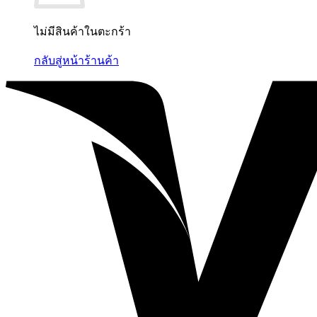
ไม่มีสินค้าในตะกร้า
กลับสู่หน้าร้านค้า