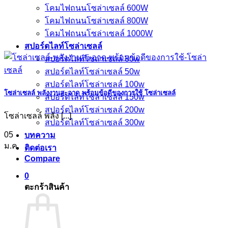
โคมไฟถนนโซล่าเซลล์ 600W
โคมไฟถนนโซล่าเซลล์ 800W
โคมไฟถนนโซล่าเซลล์ 1000W
สปอร์ตไลท์โซล่าเซลล์
สปอร์ตไลท์โซล่าเซลล์ 30w
สปอร์ตไลท์โซล่าเซลล์ 50w
สปอร์ตไลท์โซล่าเซลล์ 100w
โซล่าเซลล์ พลังงานสะอาด พร้อมข้อดีของการใช้ โซล่าเซลล์
สปอร์ตไลท์โซล่าเซลล์ 150w
สปอร์ตไลท์โซล่าเซลล์ 200w
โซล่าเซลล์ พลัง [...]
สปอร์ตไลท์โซล่าเซลล์ 300w
05
บทความ
ม.ค.
ติดต่อเรา
Compare
0
ตะกร้าสินค้า