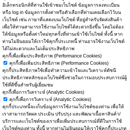
อิเล็กทรอนิกส์ที่ท่านใช้เข้าชมเว็บไซต์ ข้อมูลการลงทะเบียน
หรือ log in ข้อมูลการตั้งค่าหรือตัวเลือกที่ท่านเคยเลือกไว้บน
เว็บไซต์ เช่น ภาษาที่แสดงบนเว็บไซต์ ที่อยู่สำหรับจัดส่งสินค้า
เพื่อให้ท่านสามารถใช้งานเว็บไซต์ได้สะดวกยิ่งขึ้น โดยไม่ต้อง
ให้ข้อมูลหรือตั้งค่าใหม่ทุกครั้งที่ท่านเข้าใช้เว็บไซต์ ทั้งนี้ หาก
ท่านไม่ยินยอมให้เราใช้คุกกี้ประเภทนี้ ท่านอาจใช้งานเว็บไซต์
ได้ไม่สะดวกและไม่เต็มประสิทธิภาพ
คุกกี้เพื่อเพิ่มประสิทธิภาพ (Performance Cookies)
คุกกี้เพื่อเพิ่มประสิทธิภาพ (Performance Cookies)
คุกกี้ประสิทธิภาพใช้เพื่อทำความเข้าใจและวิเคราะห์ดัชนี
ประสิทธิภาพหลักของเว็บไซต์ซึ่งช่วยในการมอบประสบการณ์ผู้
ใช้ที่ดีขึ้นสำหรับผู้เยี่ยมชม
คุกกี้เพื่อการวิเคราะห์ (Analytic Cookies)
คุกกี้เพื่อการวิเคราะห์ (Analytic Cookies)
คุกกี้ประเภทนี้จะเก็บข้อมูลการใช้งานเว็บไซต์ของท่าน เพื่อให้
เราสามารถวัดผล ประเมิน ปรับปรุง และพัฒนาเนื้อหาสินค้า/
บริการและเว็บไซต์ของเราเพื่อเพิ่มประสบการณ์ที่ดีในการใช้
เว็บไซต์ของท่าน ทั้งนี้ หากท่านไม่ยินยอมให้เราใช้คุกกี้ประเภท