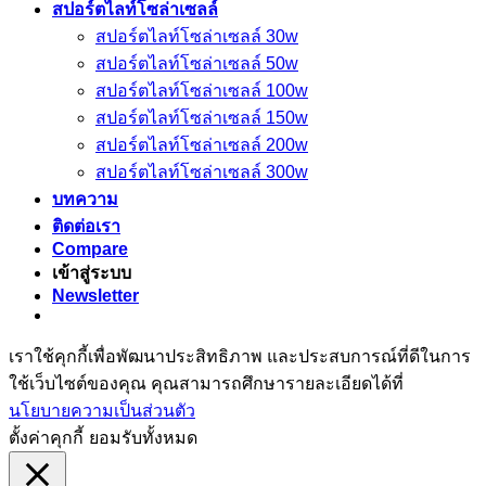
สปอร์ตไลท์โซล่าเซลล์
สปอร์ตไลท์โซล่าเซลล์ 30w
สปอร์ตไลท์โซล่าเซลล์ 50w
สปอร์ตไลท์โซล่าเซลล์ 100w
สปอร์ตไลท์โซล่าเซลล์ 150w
สปอร์ตไลท์โซล่าเซลล์ 200w
สปอร์ตไลท์โซล่าเซลล์ 300w
บทความ
ติดต่อเรา
Compare
เข้าสู่ระบบ
Newsletter
เราใช้คุกกี้เพื่อพัฒนาประสิทธิภาพ และประสบการณ์ที่ดีในการ
ใช้เว็บไซต์ของคุณ คุณสามารถศึกษารายละเอียดได้ที่
นโยบายความเป็นส่วนตัว
ตั้งค่าคุกกี้
ยอมรับทั้งหมด