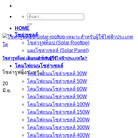
ค้นหา:
HOME
โซล่าเซลล์
โซล่ารูฟท็อป (Solar Rooftop)
แผงโซล่าเซลล์ (Solar Panel)
อินเวอร์เตอร์
โซล่ารูฟท็อป เหมาะสำหรับผู้ใช้ไฟฟ้าประเภทใด?
โคมไฟถนนโซล่าเซลล์
โซล่ารูฟท็อป เห [...]
โคมไฟถนนโซล่าเซลล์ 30W
โคมไฟถนนโซล่าเซลล์ 50W
20
โคมไฟถนนโซล่าเซลล์ 60W
มิ.ย.
โคมไฟถนนโซล่าเซลล์ 90W
โคมไฟถนนโซล่าเซลล์ 100W
โคมไฟถนนโซล่าเซลล์ 150W
โคมไฟถนนโซล่าเซลล์ 200W
โคมไฟถนนโซล่าเซลล์ 300W
โคมไฟถนนโซล่าเซลล์ 400W