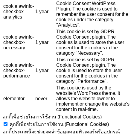
Cookie Consent WordPress
cookielawinfo-
Plugin. The cookie is used to
checkbox-
1 year
remember the user consent for the
analytics
cookies under the category
"Analytics".
This cookie is set by GDPR
cookielawinfo-
Cookie Consent plugin. The
checkbox-
1 year
cookies is used to store the user
necessary
consent for the cookies in the
category "Necessary".
This cookie is set by GDPR
cookielawinfo-
Cookie Consent plugin. The
checkbox-
1 year
cookie is used to store the user
performance
consent for the cookies in the
category "Performance".
This cookie is used by the
website's WordPress theme. It
elementor
never
allows the website owner to
implement or change the website's
content in real-time.
คุกกี้เพื่อช่วยในการใช้งาน (Functional Cookies)
คุกกี้เพื่อช่วยในการใช้งาน (Functional Cookies)
คุกกี้ประเภทนี้จะช่วยจดจำข้อมูลคอมพิวเตอร์หรืออุปกรณ์