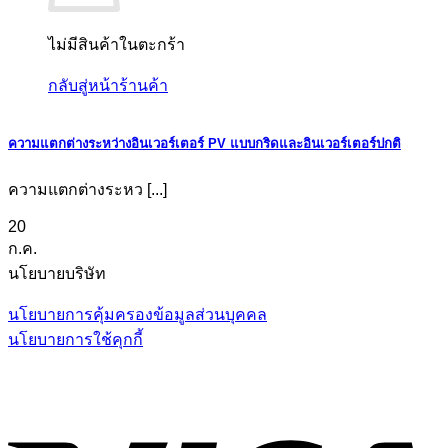
ไม่มีสินค้าในตะกร้า
กลับสู่หน้าร้านค้า
ความแตกต่างระหว่างอินเวอร์เตอร์ PV แบบกริดและอินเวอร์เตอร์ปกติ
ความแตกต่างระหว [...]
20
ก.ค.
นโยบายบริษัท
นโยบายการคุ้มครองข้อมูลส่วนบุคคล
นโยบายการใช้คุกกี้
V