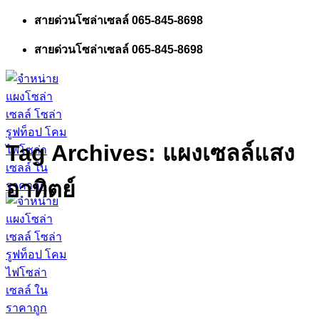
ข้าม
สายด่วนโซล่าเซลล์ 065-845-8698
ไป
สายด่วนโซล่าเซลล์ 065-845-8698
ยัง
เนื้อหา
Tag Archives:
แผงเซลล์แสง
อาทิตย์