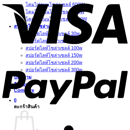
โคมไฟถนนโซล่าเซลล์ 600W
โคมไฟถนนโซล่าเซลล์ 800W
โคมไฟถนนโซล่าเซลล์ 1000W
สปอร์ตไลท์โซล่าเซลล์
สปอร์ตไลท์โซล่าเซลล์ 30w
สปอร์ตไลท์โซล่าเซลล์ 50w
สปอร์ตไลท์โซล่าเซลล์ 100w
สปอร์ตไลท์โซล่าเซลล์ 150w
P
สปอร์ตไลท์โซล่าเซลล์ 200w
สปอร์ตไลท์โซล่าเซลล์ 300w
บทความ
ติดต่อเรา
Compare
0
ตะกร้าสินค้า
S