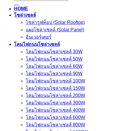
HOME
โซล่าเซลล์
โซล่ารูฟท็อป (Solar Rooftop)
แผงโซล่าเซลล์ (Solar Panel)
อินเวอร์เตอร์
โคมไฟถนนโซล่าเซลล์
โคมไฟถนนโซล่าเซลล์ 30W
โคมไฟถนนโซล่าเซลล์ 50W
โคมไฟถนนโซล่าเซลล์ 60W
โคมไฟถนนโซล่าเซลล์ 90W
โคมไฟถนนโซล่าเซลล์ 100W
โคมไฟถนนโซล่าเซลล์ 150W
โคมไฟถนนโซล่าเซลล์ 200W
โคมไฟถนนโซล่าเซลล์ 300W
โคมไฟถนนโซล่าเซลล์ 400W
โคมไฟถนนโซล่าเซลล์ 600W
โคมไฟถนนโซล่าเซลล์ 800W