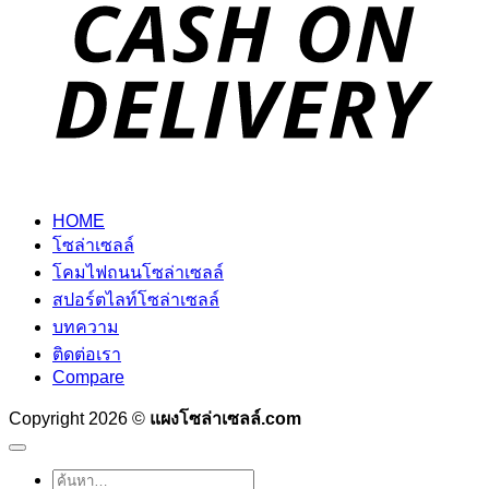
D
HOME
โซล่าเซลล์
โคมไฟถนนโซล่าเซลล์
สปอร์ตไลท์โซล่าเซลล์
บทความ
ติดต่อเรา
Compare
Copyright 2026 ©
แผงโซล่าเซลล์.com
ค้นหา: