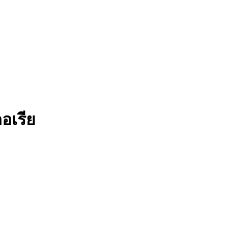
อเรีย