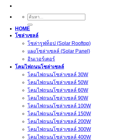
ค้นหา:
HOME
โซล่าเซลล์
โซล่ารูฟท็อป (Solar Rooftop)
แผงโซล่าเซลล์ (Solar Panel)
อินเวอร์เตอร์
โคมไฟถนนโซล่าเซลล์
โคมไฟถนนโซล่าเซลล์ 30W
โคมไฟถนนโซล่าเซลล์ 50W
โคมไฟถนนโซล่าเซลล์ 60W
โคมไฟถนนโซล่าเซลล์ 90W
โคมไฟถนนโซล่าเซลล์ 100W
โคมไฟถนนโซล่าเซลล์ 150W
โคมไฟถนนโซล่าเซลล์ 200W
โคมไฟถนนโซล่าเซลล์ 300W
โคมไฟถนนโซล่าเซลล์ 400W