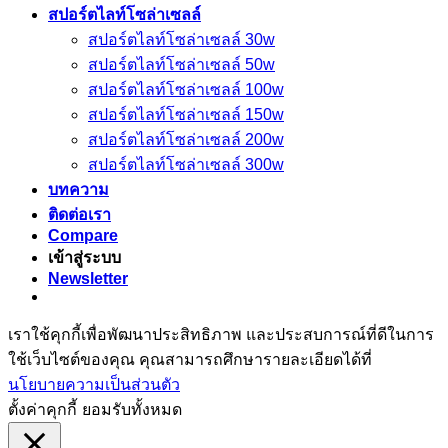
สปอร์ตไลท์โซล่าเซลล์
สปอร์ตไลท์โซล่าเซลล์ 30w
สปอร์ตไลท์โซล่าเซลล์ 50w
สปอร์ตไลท์โซล่าเซลล์ 100w
สปอร์ตไลท์โซล่าเซลล์ 150w
สปอร์ตไลท์โซล่าเซลล์ 200w
สปอร์ตไลท์โซล่าเซลล์ 300w
บทความ
ติดต่อเรา
Compare
เข้าสู่ระบบ
Newsletter
เราใช้คุกกี้เพื่อพัฒนาประสิทธิภาพ และประสบการณ์ที่ดีในการ
ใช้เว็บไซต์ของคุณ คุณสามารถศึกษารายละเอียดได้ที่
นโยบายความเป็นส่วนตัว
ตั้งค่าคุกกี้
ยอมรับทั้งหมด