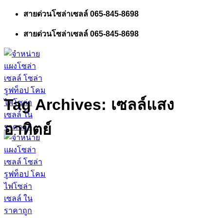
ข้าม
สายด่วนโซล่าเซลล์ 065-845-8698
ไป
สายด่วนโซล่าเซลล์ 065-845-8698
ยัง
เนื้อหา
Tag Archives:
เซลล์แสง
อาทิตย์