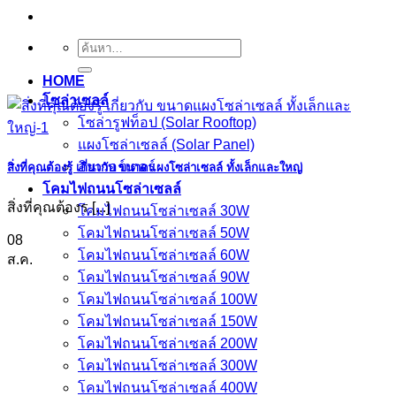
ค้นหา:
HOME
โซล่าเซลล์
โซล่ารูฟท็อป (Solar Rooftop)
แผงโซล่าเซลล์ (Solar Panel)
อินเวอร์เตอร์
สิ่งที่คุณต้องรู้ เกี่ยวกับ ขนาดแผงโซล่าเซลล์ ทั้งเล็กและใหญ่
โคมไฟถนนโซล่าเซลล์
สิ่งที่คุณต้องร [...]
โคมไฟถนนโซล่าเซลล์ 30W
โคมไฟถนนโซล่าเซลล์ 50W
08
โคมไฟถนนโซล่าเซลล์ 60W
ส.ค.
โคมไฟถนนโซล่าเซลล์ 90W
โคมไฟถนนโซล่าเซลล์ 100W
โคมไฟถนนโซล่าเซลล์ 150W
โคมไฟถนนโซล่าเซลล์ 200W
โคมไฟถนนโซล่าเซลล์ 300W
โคมไฟถนนโซล่าเซลล์ 400W