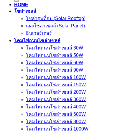
HOME
โซล่าเซลล์
โซล่ารูฟท็อป (Solar Rooftop)
แผงโซล่าเซลล์ (Solar Panel)
อินเวอร์เตอร์
โคมไฟถนนโซล่าเซลล์
โคมไฟถนนโซล่าเซลล์ 30W
โคมไฟถนนโซล่าเซลล์ 50W
โคมไฟถนนโซล่าเซลล์ 60W
โคมไฟถนนโซล่าเซลล์ 90W
โคมไฟถนนโซล่าเซลล์ 100W
โคมไฟถนนโซล่าเซลล์ 150W
โคมไฟถนนโซล่าเซลล์ 200W
โคมไฟถนนโซล่าเซลล์ 300W
โคมไฟถนนโซล่าเซลล์ 400W
โคมไฟถนนโซล่าเซลล์ 600W
โคมไฟถนนโซล่าเซลล์ 800W
โคมไฟถนนโซล่าเซลล์ 1000W