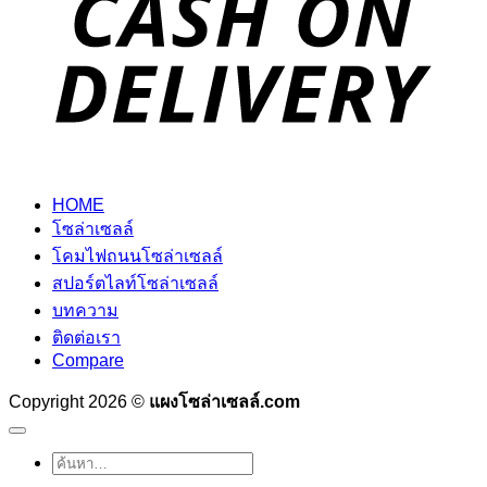
HOME
โซล่าเซลล์
โคมไฟถนนโซล่าเซลล์
สปอร์ตไลท์โซล่าเซลล์
บทความ
ติดต่อเรา
Compare
Copyright 2026 ©
แผงโซล่าเซลล์.com
ค้นหา: