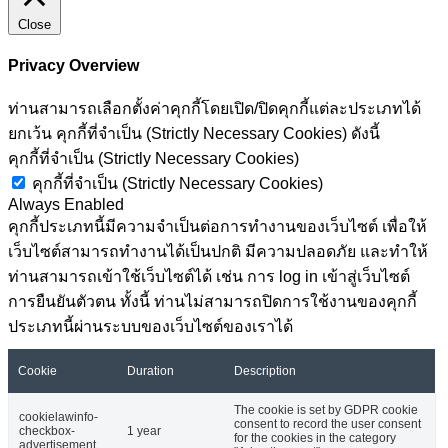
Close
Privacy Overview
ท่านสามารถเลือกตั้งค่าคุกกี้โดยเปิด/ปิดคุกกี้แต่ละประเภทได้
ยกเว้น คุกกี้ที่จำเป็น (Strictly Necessary Cookies) ดังนี้
คุกกี้ที่จำเป็น (Strictly Necessary Cookies)
คุกกี้ที่จำเป็น (Strictly Necessary Cookies)
Always Enabled
คุกกี้ประเภทนี้มีความจำเป็นต่อการทำงานของเว็บไซต์ เพื่อให้
เว็บไซต์สามารถทำงานได้เป็นปกติ มีความปลอดภัย และทำให้
ท่านสามารถเข้าใช้เว็บไซต์ได้ เช่น การ log in เข้าสู่เว็บไซต์
การยืนยันตัวตน ทั้งนี้ ท่านไม่สามารถปิดการใช้งานของคุกกี้
ประเภทนี้ผ่านระบบของเว็บไซต์ของเราได้
Cookie
Duration
Description
The cookie is set by GDPR cookie
cookielawinfo-
consent to record the user consent
checkbox-
1 year
for the cookies in the category
advertisement