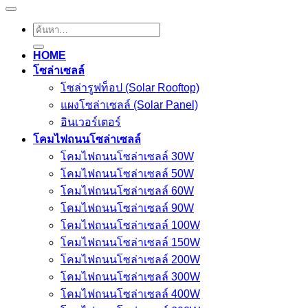
ค้นหา:
HOME
โซล่าเซลล์
โซล่ารูฟท็อป (Solar Rooftop)
แผงโซล่าเซลล์ (Solar Panel)
อินเวอร์เตอร์
โคมไฟถนนโซล่าเซลล์
โคมไฟถนนโซล่าเซลล์ 30W
โคมไฟถนนโซล่าเซลล์ 50W
โคมไฟถนนโซล่าเซลล์ 60W
โคมไฟถนนโซล่าเซลล์ 90W
โคมไฟถนนโซล่าเซลล์ 100W
โคมไฟถนนโซล่าเซลล์ 150W
โคมไฟถนนโซล่าเซลล์ 200W
โคมไฟถนนโซล่าเซลล์ 300W
โคมไฟถนนโซล่าเซลล์ 400W