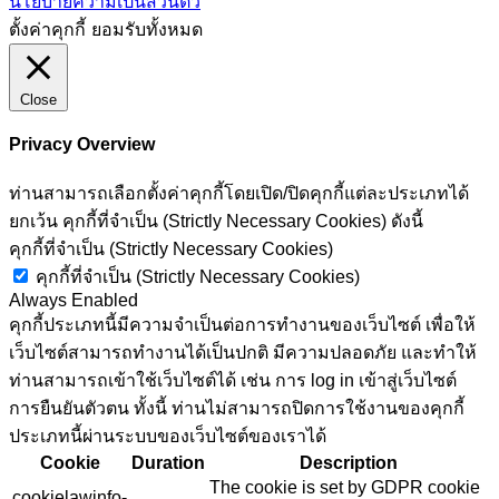
นโยบายความเป็นส่วนตัว
ตั้งค่าคุกกี้
ยอมรับทั้งหมด
Close
Privacy Overview
ท่านสามารถเลือกตั้งค่าคุกกี้โดยเปิด/ปิดคุกกี้แต่ละประเภทได้
ยกเว้น คุกกี้ที่จำเป็น (Strictly Necessary Cookies) ดังนี้
คุกกี้ที่จำเป็น (Strictly Necessary Cookies)
คุกกี้ที่จำเป็น (Strictly Necessary Cookies)
Always Enabled
คุกกี้ประเภทนี้มีความจำเป็นต่อการทำงานของเว็บไซต์ เพื่อให้
เว็บไซต์สามารถทำงานได้เป็นปกติ มีความปลอดภัย และทำให้
ท่านสามารถเข้าใช้เว็บไซต์ได้ เช่น การ log in เข้าสู่เว็บไซต์
การยืนยันตัวตน ทั้งนี้ ท่านไม่สามารถปิดการใช้งานของคุกกี้
ประเภทนี้ผ่านระบบของเว็บไซต์ของเราได้
Cookie
Duration
Description
The cookie is set by GDPR cookie
cookielawinfo-