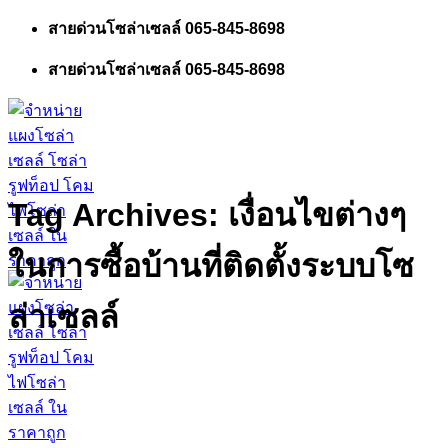
ข้าม
สายด่วนโซล่าเซลล์ 065-845-8698
ไป
สายด่วนโซล่าเซลล์ 065-845-8698
ยัง
เนื้อหา
Tag Archives:
เงื่อนไขต่างๆ
ในการซื้อบ้านที่ติดตั้งระบบโซ
ล่าเซลล์