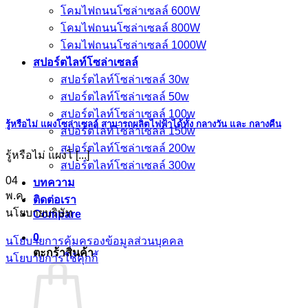
โคมไฟถนนโซล่าเซลล์ 600W
โคมไฟถนนโซล่าเซลล์ 800W
โคมไฟถนนโซล่าเซลล์ 1000W
สปอร์ตไลท์โซล่าเซลล์
สปอร์ตไลท์โซล่าเซลล์ 30w
สปอร์ตไลท์โซล่าเซลล์ 50w
สปอร์ตไลท์โซล่าเซลล์ 100w
รู้หรือไม่ แผงโซล่าเซลล์ สามารถผลิตไฟฟ้าได้ทั้ง กลางวัน และ กลางคืน
สปอร์ตไลท์โซล่าเซลล์ 150w
สปอร์ตไลท์โซล่าเซลล์ 200w
รู้หรือไม่ แผงโ [...]
สปอร์ตไลท์โซล่าเซลล์ 300w
04
บทความ
พ.ค.
ติดต่อเรา
นโยบายบริษัท
Compare
0
นโยบายการคุ้มครองข้อมูลส่วนบุคคล
ตะกร้าสินค้า
นโยบายการใช้คุกกี้