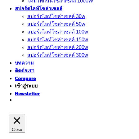
โคมไฟถนนโซล่าเซลล์ 1000W
สปอร์ตไลท์โซล่าเซลล์
สปอร์ตไลท์โซล่าเซลล์ 30w
สปอร์ตไลท์โซล่าเซลล์ 50w
สปอร์ตไลท์โซล่าเซลล์ 100w
สปอร์ตไลท์โซล่าเซลล์ 150w
สปอร์ตไลท์โซล่าเซลล์ 200w
สปอร์ตไลท์โซล่าเซลล์ 300w
บทความ
ติดต่อเรา
Compare
เข้าสู่ระบบ
Newsletter
Close