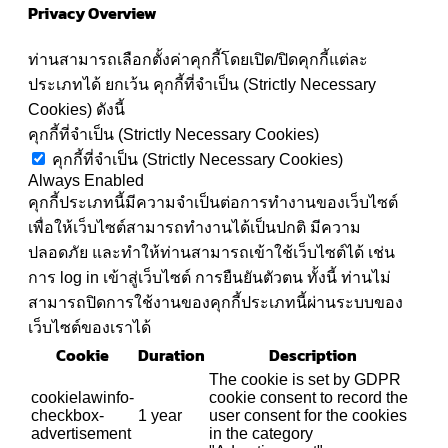
Privacy Overview
ท่านสามารถเลือกตั้งค่าคุกกี้โดยเปิด/ปิดคุกกี้แต่ละ
ประเภทได้ ยกเว้น คุกกี้ที่จำเป็น (Strictly Necessary
Cookies) ดังนี้
คุกกี้ที่จำเป็น (Strictly Necessary Cookies)
คุกกี้ที่จำเป็น (Strictly Necessary Cookies)
Always Enabled
คุกกี้ประเภทนี้มีความจำเป็นต่อการทำงานของเว็บไซต์
เพื่อให้เว็บไซต์สามารถทำงานได้เป็นปกติ มีความ
ปลอดภัย และทำให้ท่านสามารถเข้าใช้เว็บไซต์ได้ เช่น
การ log in เข้าสู่เว็บไซต์ การยืนยันตัวตน ทั้งนี้ ท่านไม่
สามารถปิดการใช้งานของคุกกี้ประเภทนี้ผ่านระบบของ
เว็บไซต์ของเราได้
Cookie
Duration
Description
The cookie is set by GDPR
cookielawinfo-
cookie consent to record the
checkbox-
1 year
user consent for the cookies
advertisement
in the category