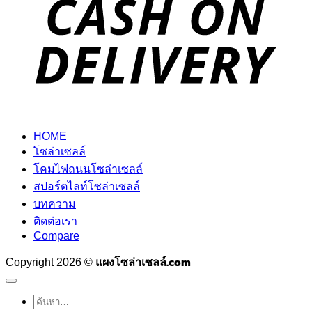
HOME
โซล่าเซลล์
โคมไฟถนนโซล่าเซลล์
สปอร์ตไลท์โซล่าเซลล์
บทความ
ติดต่อเรา
Compare
แผงโซล่าเซลล์.com
Copyright 2026 ©
ค้นหา: