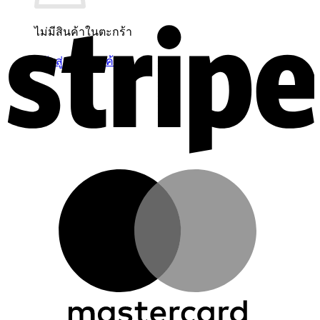
S
ไม่มีสินค้าในตะกร้า
กลับสู่หน้าร้านค้า
M