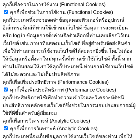
คุกกี้เพื่อช่วยในการใช้งาน (Functional Cookies)
คุกกี้เพื่อช่วยในการใช้งาน (Functional Cookies)
คุกกี้ประเภทนี้จะช่วยจดจำข้อมูลคอมพิวเตอร์หรืออุปกรณ์
อิเล็กทรอนิกส์ที่ท่านใช้เข้าชมเว็บไซต์ ข้อมูลการลงทะเบียน
หรือ log in ข้อมูลการตั้งค่าหรือตัวเลือกที่ท่านเคยเลือกไว้บน
เว็บไซต์ เช่น ภาษาที่แสดงบนเว็บไซต์ ที่อยู่สำหรับจัดส่งสินค้า
เพื่อให้ท่านสามารถใช้งานเว็บไซต์ได้สะดวกยิ่งขึ้น โดยไม่ต้อง
ให้ข้อมูลหรือตั้งค่าใหม่ทุกครั้งที่ท่านเข้าใช้เว็บไซต์ ทั้งนี้ หาก
ท่านไม่ยินยอมให้เราใช้คุกกี้ประเภทนี้ ท่านอาจใช้งานเว็บไซต์
ได้ไม่สะดวกและไม่เต็มประสิทธิภาพ
คุกกี้เพื่อเพิ่มประสิทธิภาพ (Performance Cookies)
คุกกี้เพื่อเพิ่มประสิทธิภาพ (Performance Cookies)
คุกกี้ประสิทธิภาพใช้เพื่อทำความเข้าใจและวิเคราะห์ดัชนี
ประสิทธิภาพหลักของเว็บไซต์ซึ่งช่วยในการมอบประสบการณ์ผู้
ใช้ที่ดีขึ้นสำหรับผู้เยี่ยมชม
คุกกี้เพื่อการวิเคราะห์ (Analytic Cookies)
คุกกี้เพื่อการวิเคราะห์ (Analytic Cookies)
คุกกี้ประเภทนี้จะเก็บข้อมูลการใช้งานเว็บไซต์ของท่าน เพื่อให้