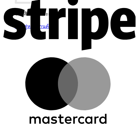
ไม่มีสินค้าในตะกร้า
กลับสู่หน้าร้านค้า
M