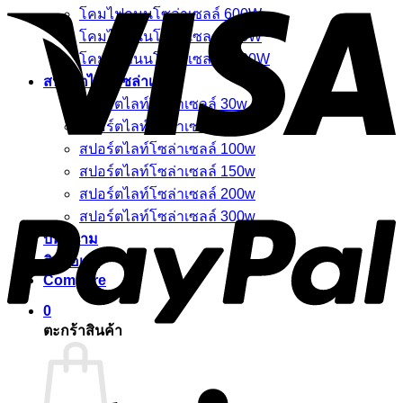
โคมไฟถนนโซล่าเซลล์ 600W
โคมไฟถนนโซล่าเซลล์ 800W
โคมไฟถนนโซล่าเซลล์ 1000W
สปอร์ตไลท์โซล่าเซลล์
สปอร์ตไลท์โซล่าเซลล์ 30w
สปอร์ตไลท์โซล่าเซลล์ 50w
สปอร์ตไลท์โซล่าเซลล์ 100w
สปอร์ตไลท์โซล่าเซลล์ 150w
P
สปอร์ตไลท์โซล่าเซลล์ 200w
สปอร์ตไลท์โซล่าเซลล์ 300w
บทความ
ติดต่อเรา
Compare
0
ตะกร้าสินค้า
S