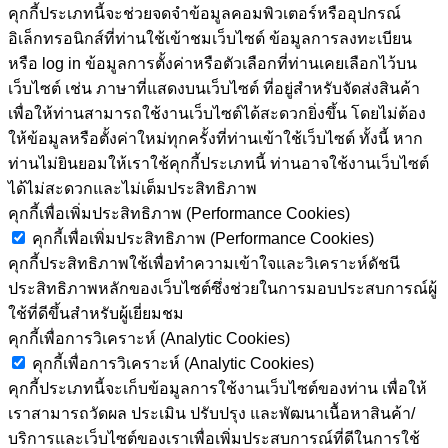
คุกกี้ประเภทนี้จะช่วยจดจำข้อมูลคอมพิวเตอร์หรืออุปกรณ์
อิเล็กทรอนิกส์ที่ท่านใช้เข้าชมเว็บไซต์ ข้อมูลการลงทะเบียน
หรือ log in ข้อมูลการตั้งค่าหรือตัวเลือกที่ท่านเคยเลือกไว้บน
เว็บไซต์ เช่น ภาษาที่แสดงบนเว็บไซต์ ที่อยู่สำหรับจัดส่งสินค้า
เพื่อให้ท่านสามารถใช้งานเว็บไซต์ได้สะดวกยิ่งขึ้น โดยไม่ต้อง
ให้ข้อมูลหรือตั้งค่าใหม่ทุกครั้งที่ท่านเข้าใช้เว็บไซต์ ทั้งนี้ หาก
ท่านไม่ยินยอมให้เราใช้คุกกี้ประเภทนี้ ท่านอาจใช้งานเว็บไซต์
ได้ไม่สะดวกและไม่เต็มประสิทธิภาพ
คุกกี้เพื่อเพิ่มประสิทธิภาพ (Performance Cookies)
คุกกี้เพื่อเพิ่มประสิทธิภาพ (Performance Cookies)
คุกกี้ประสิทธิภาพใช้เพื่อทำความเข้าใจและวิเคราะห์ดัชนี
ประสิทธิภาพหลักของเว็บไซต์ซึ่งช่วยในการมอบประสบการณ์ผู้
ใช้ที่ดีขึ้นสำหรับผู้เยี่ยมชม
คุกกี้เพื่อการวิเคราะห์ (Analytic Cookies)
คุกกี้เพื่อการวิเคราะห์ (Analytic Cookies)
คุกกี้ประเภทนี้จะเก็บข้อมูลการใช้งานเว็บไซต์ของท่าน เพื่อให้
เราสามารถวัดผล ประเมิน ปรับปรุง และพัฒนาเนื้อหาสินค้า/
บริการและเว็บไซต์ของเราเพื่อเพิ่มประสบการณ์ที่ดีในการใช้