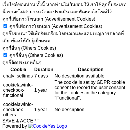
เว็บไซต์ของท่าน ทั้งนี้ หากท่านไม่ยินยอมให้เราใช้คุกกี้ประเภท
นี้ เราจะไม่สามารถวัดผล ประเมิน และพัฒนาเว็บไซต์ได้
คุกกี้เพื่อการโฆษณา (Advertisement Cookies)
คุกกี้เพื่อการโฆษณา (Advertisement Cookies)
คุกกี้โฆษณาใช้เพื่อจัดเตรียมโฆษณาและแคมเปญการตลาดที่
เกี่ยวข้องให้กับผู้เยี่ยมชม
คุกกี้อื่นๆ (Others Cookies)
คุกกี้อื่นๆ (Others Cookies)
คุกกี้จัดประเภทอื่นๆ
Cookie
Duration
Description
chaty_settings
7 days
No description available.
The cookie is set by GDPR cookie
cookielawinfo-
consent to record the user consent
checkbox-
1 year
for the cookies in the category
functional
"Functional".
cookielawinfo-
checkbox-
1 year
No description
others
SAVE & ACCEPT
Powered by