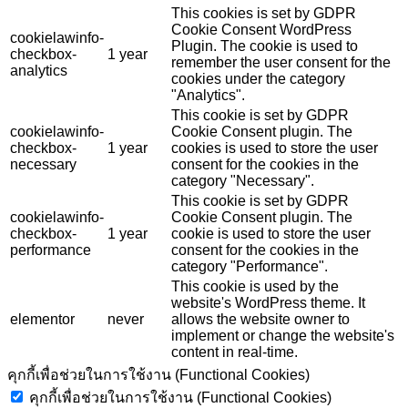
This cookies is set by GDPR
Cookie Consent WordPress
cookielawinfo-
Plugin. The cookie is used to
checkbox-
1 year
remember the user consent for the
analytics
cookies under the category
"Analytics".
This cookie is set by GDPR
cookielawinfo-
Cookie Consent plugin. The
checkbox-
1 year
cookies is used to store the user
necessary
consent for the cookies in the
category "Necessary".
This cookie is set by GDPR
cookielawinfo-
Cookie Consent plugin. The
checkbox-
1 year
cookie is used to store the user
performance
consent for the cookies in the
category "Performance".
This cookie is used by the
website's WordPress theme. It
elementor
never
allows the website owner to
implement or change the website's
content in real-time.
คุกกี้เพื่อช่วยในการใช้งาน (Functional Cookies)
คุกกี้เพื่อช่วยในการใช้งาน (Functional Cookies)