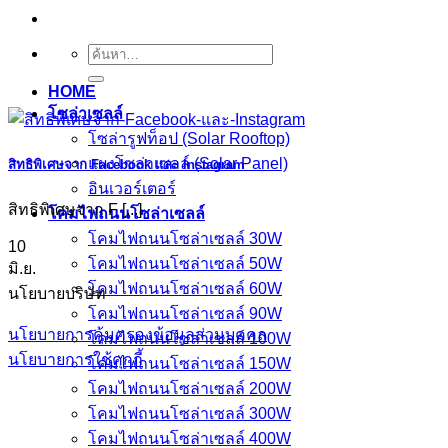
ค้นหา:
HOME
โซล่าเซลล์
โซล่ารูฟท็อป (Solar Rooftop)
แผงโซล่าเซลล์ (Solar Panel)
สิทธิพิเศษจาก Facebook และ Instagram
อินเวอร์เตอร์
สิทธิพิเศษจาก F [...]
โคมไฟถนนโซล่าเซลล์
โคมไฟถนนโซล่าเซลล์ 30W
10
โคมไฟถนนโซล่าเซลล์ 50W
มิ.ย.
โคมไฟถนนโซล่าเซลล์ 60W
นโยบายบริษัท
โคมไฟถนนโซล่าเซลล์ 90W
นโยบายการคุ้มครองข้อมูลส่วนบุคคล
โคมไฟถนนโซล่าเซลล์ 100W
นโยบายการใช้คุกกี้
โคมไฟถนนโซล่าเซลล์ 150W
โคมไฟถนนโซล่าเซลล์ 200W
โคมไฟถนนโซล่าเซลล์ 300W
V
โคมไฟถนนโซล่าเซลล์ 400W