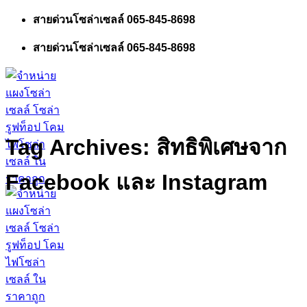
ข้าม
สายด่วนโซล่าเซลล์ 065-845-8698
ไป
สายด่วนโซล่าเซลล์ 065-845-8698
ยัง
เนื้อหา
Tag Archives:
สิทธิพิเศษจาก
Facebook และ Instagram