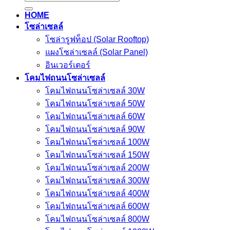
HOME
โซล่าเซลล์
โซล่ารูฟท็อป (Solar Rooftop)
แผงโซล่าเซลล์ (Solar Panel)
อินเวอร์เตอร์
โคมไฟถนนโซล่าเซลล์
โคมไฟถนนโซล่าเซลล์ 30W
โคมไฟถนนโซล่าเซลล์ 50W
โคมไฟถนนโซล่าเซลล์ 60W
โคมไฟถนนโซล่าเซลล์ 90W
โคมไฟถนนโซล่าเซลล์ 100W
โคมไฟถนนโซล่าเซลล์ 150W
โคมไฟถนนโซล่าเซลล์ 200W
โคมไฟถนนโซล่าเซลล์ 300W
โคมไฟถนนโซล่าเซลล์ 400W
โคมไฟถนนโซล่าเซลล์ 600W
โคมไฟถนนโซล่าเซลล์ 800W