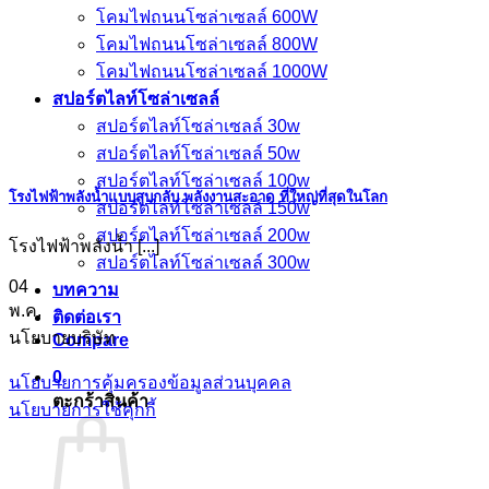
โคมไฟถนนโซล่าเซลล์ 600W
โคมไฟถนนโซล่าเซลล์ 800W
โคมไฟถนนโซล่าเซลล์ 1000W
สปอร์ตไลท์โซล่าเซลล์
สปอร์ตไลท์โซล่าเซลล์ 30w
สปอร์ตไลท์โซล่าเซลล์ 50w
สปอร์ตไลท์โซล่าเซลล์ 100w
โรงไฟฟ้าพลังน้ำแบบสูบกลับ พลังงานสะอาด ที่ใหญ่ที่สุดในโลก
สปอร์ตไลท์โซล่าเซลล์ 150w
สปอร์ตไลท์โซล่าเซลล์ 200w
โรงไฟฟ้าพลังน้ำ [...]
สปอร์ตไลท์โซล่าเซลล์ 300w
04
บทความ
พ.ค.
ติดต่อเรา
นโยบายบริษัท
Compare
0
นโยบายการคุ้มครองข้อมูลส่วนบุคคล
ตะกร้าสินค้า
นโยบายการใช้คุกกี้