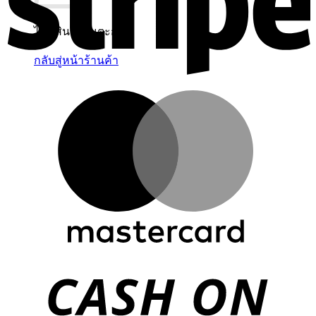
ไม่มีสินค้าในตะกร้า
กลับสู่หน้าร้านค้า
M
D