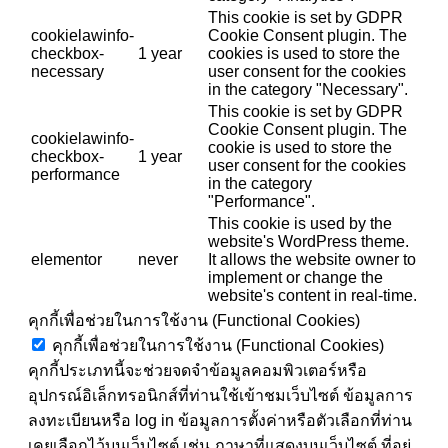
This cookie is set by GDPR
cookielawinfo-
Cookie Consent plugin. The
checkbox-
1 year
cookies is used to store the
necessary
user consent for the cookies
in the category "Necessary".
This cookie is set by GDPR
Cookie Consent plugin. The
cookielawinfo-
cookie is used to store the
checkbox-
1 year
user consent for the cookies
performance
in the category
"Performance".
This cookie is used by the
website's WordPress theme.
elementor
never
It allows the website owner to
implement or change the
website's content in real-time.
คุกกี้เพื่อช่วยในการใช้งาน (Functional Cookies)
คุกกี้เพื่อช่วยในการใช้งาน (Functional Cookies)
คุกกี้ประเภทนี้จะช่วยจดจำข้อมูลคอมพิวเตอร์หรือ
อุปกรณ์อิเล็กทรอนิกส์ที่ท่านใช้เข้าชมเว็บไซต์ ข้อมูลการ
ลงทะเบียนหรือ log in ข้อมูลการตั้งค่าหรือตัวเลือกที่ท่าน
เคยเลือกไว้บนเว็บไซต์ เช่น ภาษาที่แสดงบนเว็บไซต์ ที่อยู่