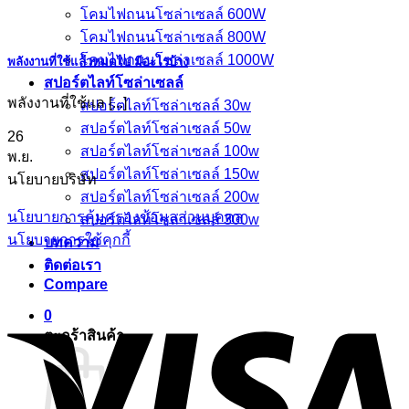
โคมไฟถนนโซล่าเซลล์ 600W
โคมไฟถนนโซล่าเซลล์ 800W
โคมไฟถนนโซล่าเซลล์ 1000W
พลังงานที่ใช้แล้วหมดไป มีอะไรบ้าง
สปอร์ตไลท์โซล่าเซลล์
พลังงานที่ใช้แล [...]
สปอร์ตไลท์โซล่าเซลล์ 30w
สปอร์ตไลท์โซล่าเซลล์ 50w
26
สปอร์ตไลท์โซล่าเซลล์ 100w
พ.ย.
สปอร์ตไลท์โซล่าเซลล์ 150w
นโยบายบริษัท
สปอร์ตไลท์โซล่าเซลล์ 200w
นโยบายการคุ้มครองข้อมูลส่วนบุคคล
สปอร์ตไลท์โซล่าเซลล์ 300w
นโยบายการใช้คุกกี้
บทความ
ติดต่อเรา
Compare
V
0
ตะกร้าสินค้า