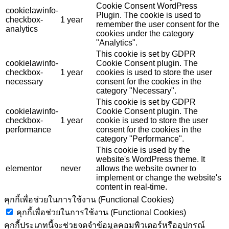
Cookie Consent WordPress
cookielawinfo-
Plugin. The cookie is used to
checkbox-
1 year
remember the user consent for the
analytics
cookies under the category
"Analytics".
This cookie is set by GDPR
cookielawinfo-
Cookie Consent plugin. The
checkbox-
1 year
cookies is used to store the user
necessary
consent for the cookies in the
category "Necessary".
This cookie is set by GDPR
cookielawinfo-
Cookie Consent plugin. The
checkbox-
1 year
cookie is used to store the user
performance
consent for the cookies in the
category "Performance".
This cookie is used by the
website's WordPress theme. It
elementor
never
allows the website owner to
implement or change the website's
content in real-time.
คุกกี้เพื่อช่วยในการใช้งาน (Functional Cookies)
คุกกี้เพื่อช่วยในการใช้งาน (Functional Cookies)
คุกกี้ประเภทนี้จะช่วยจดจำข้อมูลคอมพิวเตอร์หรืออุปกรณ์