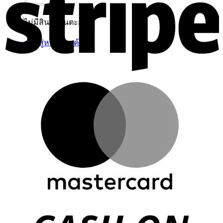
ไม่มีสินค้าในตะกร้า
กลับสู่หน้าร้านค้า
M
D