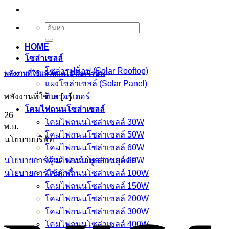
ค้นหา:
HOME
โซล่าเซลล์
โซล่ารูฟท็อป (Solar Rooftop)
พลังงานที่ใช้แล้วหมดไป มีอะไรบ้าง
แผงโซล่าเซลล์ (Solar Panel)
อินเวอร์เตอร์
พลังงานที่ใช้แล [...]
โคมไฟถนนโซล่าเซลล์
26
โคมไฟถนนโซล่าเซลล์ 30W
พ.ย.
โคมไฟถนนโซล่าเซลล์ 50W
นโยบายบริษัท
โคมไฟถนนโซล่าเซลล์ 60W
โคมไฟถนนโซล่าเซลล์ 90W
นโยบายการคุ้มครองข้อมูลส่วนบุคคล
โคมไฟถนนโซล่าเซลล์ 100W
นโยบายการใช้คุกกี้
โคมไฟถนนโซล่าเซลล์ 150W
โคมไฟถนนโซล่าเซลล์ 200W
V
โคมไฟถนนโซล่าเซลล์ 300W
โคมไฟถนนโซล่าเซลล์ 400W