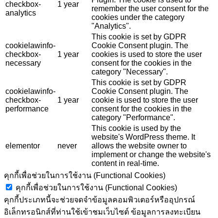
checkbox-
1 year
remember the user consent for the
analytics
cookies under the category
"Analytics".
This cookie is set by GDPR
cookielawinfo-
Cookie Consent plugin. The
checkbox-
1 year
cookies is used to store the user
necessary
consent for the cookies in the
category "Necessary".
This cookie is set by GDPR
cookielawinfo-
Cookie Consent plugin. The
checkbox-
1 year
cookie is used to store the user
performance
consent for the cookies in the
category "Performance".
This cookie is used by the
website's WordPress theme. It
elementor
never
allows the website owner to
implement or change the website's
content in real-time.
คุกกี้เพื่อช่วยในการใช้งาน (Functional Cookies)
คุกกี้เพื่อช่วยในการใช้งาน (Functional Cookies)
คุกกี้ประเภทนี้จะช่วยจดจำข้อมูลคอมพิวเตอร์หรืออุปกรณ์
อิเล็กทรอนิกส์ที่ท่านใช้เข้าชมเว็บไซต์ ข้อมูลการลงทะเบียน