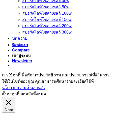
สปอร์ตไลท์โซล่าเซลล์ 30w
สปอร์ตไลท์โซล่าเซลล์ 50w
สปอร์ตไลท์โซล่าเซลล์ 100w
สปอร์ตไลท์โซล่าเซลล์ 150w
สปอร์ตไลท์โซล่าเซลล์ 200w
สปอร์ตไลท์โซล่าเซลล์ 300w
บทความ
ติดต่อเรา
Compare
เข้าสู่ระบบ
Newsletter
เราใช้คุกกี้เพื่อพัฒนาประสิทธิภาพ และประสบการณ์ที่ดีในการ
ใช้เว็บไซต์ของคุณ คุณสามารถศึกษารายละเอียดได้ที่
นโยบายความเป็นส่วนตัว
ตั้งค่าคุกกี้
ยอมรับทั้งหมด
Close