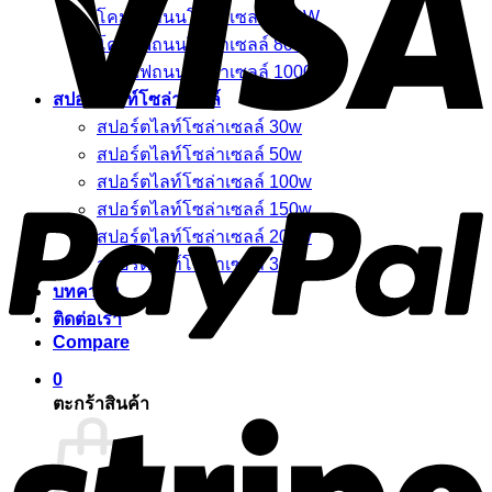
โคมไฟถนนโซล่าเซลล์ 600W
โคมไฟถนนโซล่าเซลล์ 800W
โคมไฟถนนโซล่าเซลล์ 1000W
สปอร์ตไลท์โซล่าเซลล์
สปอร์ตไลท์โซล่าเซลล์ 30w
สปอร์ตไลท์โซล่าเซลล์ 50w
P
สปอร์ตไลท์โซล่าเซลล์ 100w
สปอร์ตไลท์โซล่าเซลล์ 150w
สปอร์ตไลท์โซล่าเซลล์ 200w
สปอร์ตไลท์โซล่าเซลล์ 300w
บทความ
ติดต่อเรา
Compare
0
ตะกร้าสินค้า
S