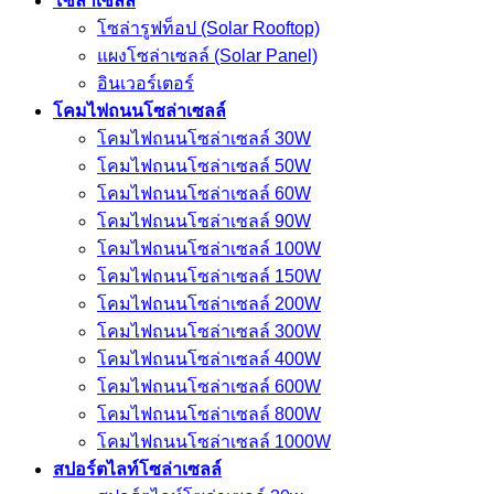
โซล่าเซลล์
โซล่ารูฟท็อป (Solar Rooftop)
แผงโซล่าเซลล์ (Solar Panel)
อินเวอร์เตอร์
โคมไฟถนนโซล่าเซลล์
โคมไฟถนนโซล่าเซลล์ 30W
โคมไฟถนนโซล่าเซลล์ 50W
โคมไฟถนนโซล่าเซลล์ 60W
โคมไฟถนนโซล่าเซลล์ 90W
โคมไฟถนนโซล่าเซลล์ 100W
โคมไฟถนนโซล่าเซลล์ 150W
โคมไฟถนนโซล่าเซลล์ 200W
โคมไฟถนนโซล่าเซลล์ 300W
โคมไฟถนนโซล่าเซลล์ 400W
โคมไฟถนนโซล่าเซลล์ 600W
โคมไฟถนนโซล่าเซลล์ 800W
โคมไฟถนนโซล่าเซลล์ 1000W
สปอร์ตไลท์โซล่าเซลล์