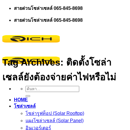
ข้าม
สายด่วนโซล่าเซลล์ 065-845-8698
ไป
สายด่วนโซล่าเซลล์ 065-845-8698
ยัง
เนื้อหา
Tag Archives:
ติดตั้งโซล่า
เซลล์ยังต้องจ่ายค่าไฟหรือไม่
ค้นหา:
HOME
โซล่าเซลล์
โซล่ารูฟท็อป (Solar Rooftop)
แผงโซล่าเซลล์ (Solar Panel)
อินเวอร์เตอร์