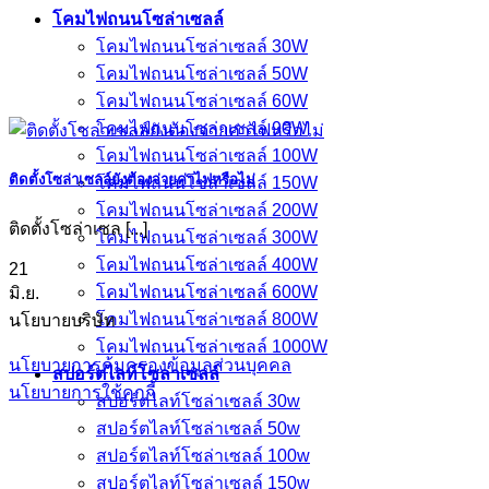
โคมไฟถนนโซล่าเซลล์
โคมไฟถนนโซล่าเซลล์ 30W
โคมไฟถนนโซล่าเซลล์ 50W
โคมไฟถนนโซล่าเซลล์ 60W
โคมไฟถนนโซล่าเซลล์ 90W
โคมไฟถนนโซล่าเซลล์ 100W
ติดตั้งโซล่าเซลล์ยังต้องจ่ายค่าไฟหรือไม่
โคมไฟถนนโซล่าเซลล์ 150W
โคมไฟถนนโซล่าเซลล์ 200W
ติดตั้งโซล่าเซล [...]
โคมไฟถนนโซล่าเซลล์ 300W
โคมไฟถนนโซล่าเซลล์ 400W
21
โคมไฟถนนโซล่าเซลล์ 600W
มิ.ย.
โคมไฟถนนโซล่าเซลล์ 800W
นโยบายบริษัท
โคมไฟถนนโซล่าเซลล์ 1000W
นโยบายการคุ้มครองข้อมูลส่วนบุคคล
สปอร์ตไลท์โซล่าเซลล์
นโยบายการใช้คุกกี้
สปอร์ตไลท์โซล่าเซลล์ 30w
สปอร์ตไลท์โซล่าเซลล์ 50w
สปอร์ตไลท์โซล่าเซลล์ 100w
V
สปอร์ตไลท์โซล่าเซลล์ 150w