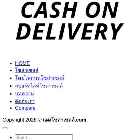
D
HOME
โซล่าเซลล์
โคมไฟถนนโซล่าเซลล์
สปอร์ตไลท์โซล่าเซลล์
บทความ
ติดต่อเรา
Compare
Copyright 2026 ©
แผงโซล่าเซลล์.com
ค้นหา: