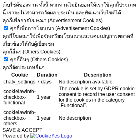
เว็บไซต์ของท่าน ทั้งนี้ หากท่านไม่ยินยอมให้เราใช้คุกกี้ประเภท
นี้ เราจะไม่สามารถวัดผล ประเมิน และพัฒนาเว็บไซต์ได้
คุกกี้เพื่อการโฆษณา (Advertisement Cookies)
คุกกี้เพื่อการโฆษณา (Advertisement Cookies)
คุกกี้โฆษณาใช้เพื่อจัดเตรียมโฆษณาและแคมเปญการตลาดที่
เกี่ยวข้องให้กับผู้เยี่ยมชม
คุกกี้อื่นๆ (Others Cookies)
คุกกี้อื่นๆ (Others Cookies)
คุกกี้จัดประเภทอื่นๆ
Cookie
Duration
Description
chaty_settings
7 days
No description available.
The cookie is set by GDPR cookie
cookielawinfo-
consent to record the user consent
checkbox-
1 year
for the cookies in the category
functional
"Functional".
cookielawinfo-
checkbox-
1 year
No description
others
SAVE & ACCEPT
Powered by