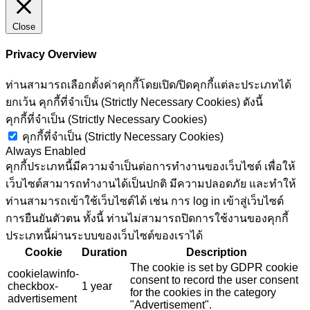
Close
Privacy Overview
ท่านสามารถเลือกตั้งค่าคุกกี้โดยเปิด/ปิดคุกกี้แต่ละประเภทได้
ยกเว้น คุกกี้ที่จำเป็น (Strictly Necessary Cookies) ดังนี้
คุกกี้ที่จำเป็น (Strictly Necessary Cookies)
คุกกี้ที่จำเป็น (Strictly Necessary Cookies)
Always Enabled
คุกกี้ประเภทนี้มีความจำเป็นต่อการทำงานของเว็บไซต์ เพื่อให้
เว็บไซต์สามารถทำงานได้เป็นปกติ มีความปลอดภัย และทำให้
ท่านสามารถเข้าใช้เว็บไซต์ได้ เช่น การ log in เข้าสู่เว็บไซต์
การยืนยันตัวตน ทั้งนี้ ท่านไม่สามารถปิดการใช้งานของคุกกี้
ประเภทนี้ผ่านระบบของเว็บไซต์ของเราได้
Cookie
Duration
Description
The cookie is set by GDPR cookie
cookielawinfo-
consent to record the user consent
checkbox-
1 year
for the cookies in the category
advertisement
"Advertisement".