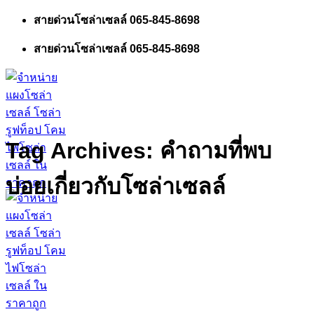
ข้าม
สายด่วนโซล่าเซลล์ 065-845-8698
ไป
สายด่วนโซล่าเซลล์ 065-845-8698
ยัง
เนื้อหา
Tag Archives:
คำถามที่พบ
บ่อยเกี่ยวกับโซล่าเซลล์