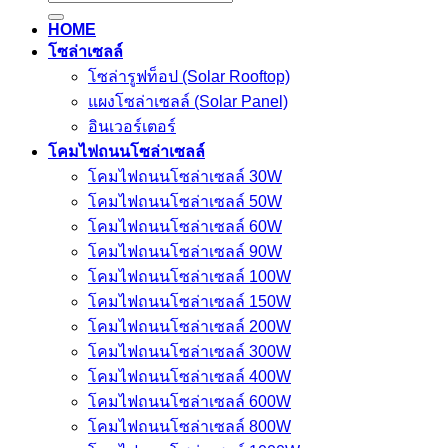
HOME
โซล่าเซลล์
โซล่ารูฟท็อป (Solar Rooftop)
แผงโซล่าเซลล์ (Solar Panel)
อินเวอร์เตอร์
โคมไฟถนนโซล่าเซลล์
โคมไฟถนนโซล่าเซลล์ 30W
โคมไฟถนนโซล่าเซลล์ 50W
โคมไฟถนนโซล่าเซลล์ 60W
โคมไฟถนนโซล่าเซลล์ 90W
โคมไฟถนนโซล่าเซลล์ 100W
โคมไฟถนนโซล่าเซลล์ 150W
โคมไฟถนนโซล่าเซลล์ 200W
โคมไฟถนนโซล่าเซลล์ 300W
โคมไฟถนนโซล่าเซลล์ 400W
โคมไฟถนนโซล่าเซลล์ 600W
โคมไฟถนนโซล่าเซลล์ 800W