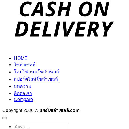
D
HOME
โซล่าเซลล์
โคมไฟถนนโซล่าเซลล์
สปอร์ตไลท์โซล่าเซลล์
บทความ
ติดต่อเรา
Compare
Copyright 2026 ©
แผงโซล่าเซลล์.com
ค้นหา: