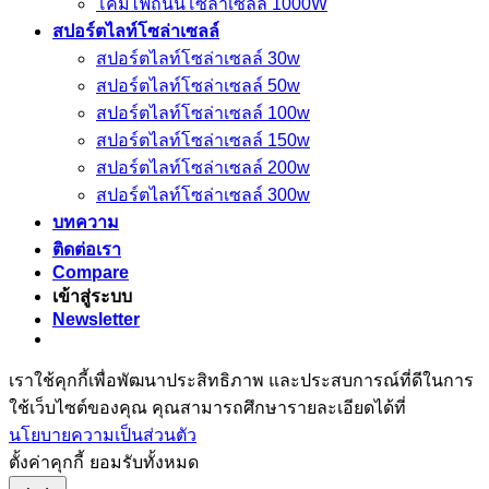
โคมไฟถนนโซล่าเซลล์ 1000W
สปอร์ตไลท์โซล่าเซลล์
สปอร์ตไลท์โซล่าเซลล์ 30w
สปอร์ตไลท์โซล่าเซลล์ 50w
สปอร์ตไลท์โซล่าเซลล์ 100w
สปอร์ตไลท์โซล่าเซลล์ 150w
สปอร์ตไลท์โซล่าเซลล์ 200w
สปอร์ตไลท์โซล่าเซลล์ 300w
บทความ
ติดต่อเรา
Compare
เข้าสู่ระบบ
Newsletter
เราใช้คุกกี้เพื่อพัฒนาประสิทธิภาพ และประสบการณ์ที่ดีในการ
ใช้เว็บไซต์ของคุณ คุณสามารถศึกษารายละเอียดได้ที่
นโยบายความเป็นส่วนตัว
ตั้งค่าคุกกี้
ยอมรับทั้งหมด