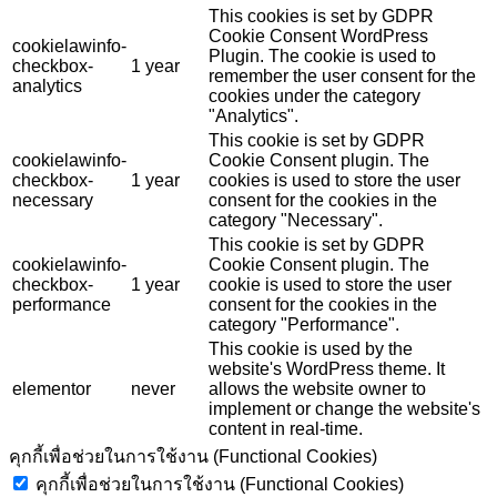
This cookies is set by GDPR
Cookie Consent WordPress
cookielawinfo-
Plugin. The cookie is used to
checkbox-
1 year
remember the user consent for the
analytics
cookies under the category
"Analytics".
This cookie is set by GDPR
cookielawinfo-
Cookie Consent plugin. The
checkbox-
1 year
cookies is used to store the user
necessary
consent for the cookies in the
category "Necessary".
This cookie is set by GDPR
cookielawinfo-
Cookie Consent plugin. The
checkbox-
1 year
cookie is used to store the user
performance
consent for the cookies in the
category "Performance".
This cookie is used by the
website's WordPress theme. It
elementor
never
allows the website owner to
implement or change the website's
content in real-time.
คุกกี้เพื่อช่วยในการใช้งาน (Functional Cookies)
คุกกี้เพื่อช่วยในการใช้งาน (Functional Cookies)