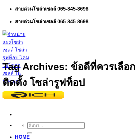
ข้าม
สายด่วนโซล่าเซลล์ 065-845-8698
ไป
สายด่วนโซล่าเซลล์ 065-845-8698
ยัง
เนื้อหา
Tag Archives:
ข้อดีที่ควรเลือก
ติดตั้ง โซล่ารูฟท็อป
ค้นหา:
HOME