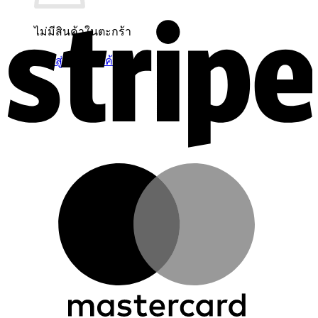
S
ไม่มีสินค้าในตะกร้า
กลับสู่หน้าร้านค้า
M