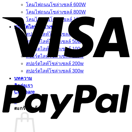
โคมไฟถนนโซล่าเซลล์ 600W
V
โคมไฟถนนโซล่าเซลล์ 800W
โคมไฟถนนโซล่าเซลล์ 1000W
สปอร์ตไลท์โซล่าเซลล์
สปอร์ตไลท์โซล่าเซลล์ 30w
สปอร์ตไลท์โซล่าเซลล์ 50w
สปอร์ตไลท์โซล่าเซลล์ 100w
สปอร์ตไลท์โซล่าเซลล์ 150w
สปอร์ตไลท์โซล่าเซลล์ 200w
สปอร์ตไลท์โซล่าเซลล์ 300w
P
บทความ
ติดต่อเรา
Compare
0
ตะกร้าสินค้า