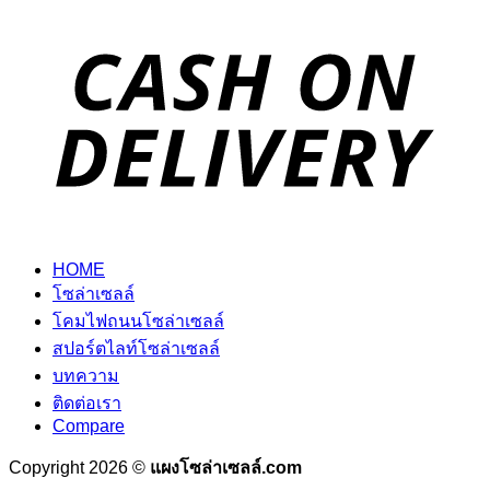
D
HOME
โซล่าเซลล์
โคมไฟถนนโซล่าเซลล์
สปอร์ตไลท์โซล่าเซลล์
บทความ
ติดต่อเรา
Compare
Copyright 2026 ©
แผงโซล่าเซลล์.com