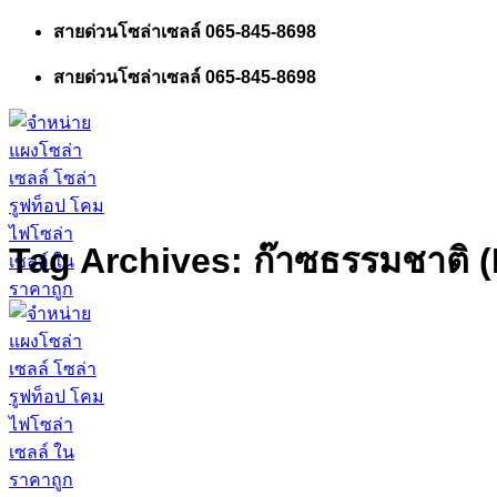
ข้าม
สายด่วนโซล่าเซลล์ 065-845-8698
ไป
สายด่วนโซล่าเซลล์ 065-845-8698
ยัง
เนื้อหา
Tag Archives:
ก๊าซธรรมชาติ (