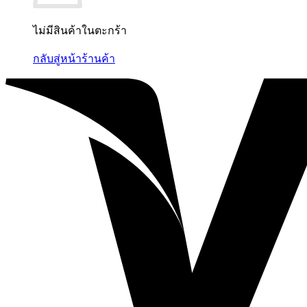
ไม่มีสินค้าในตะกร้า
กลับสู่หน้าร้านค้า