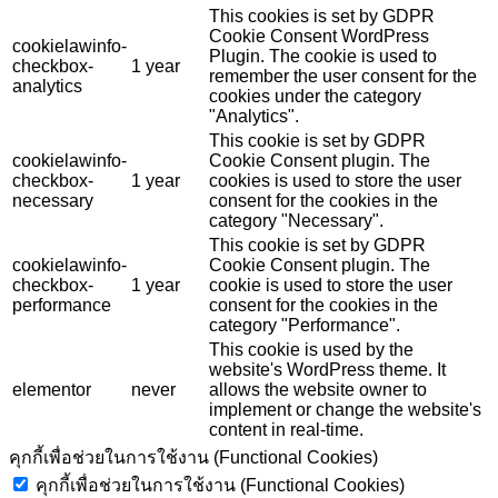
This cookies is set by GDPR
Cookie Consent WordPress
cookielawinfo-
Plugin. The cookie is used to
checkbox-
1 year
remember the user consent for the
analytics
cookies under the category
"Analytics".
This cookie is set by GDPR
cookielawinfo-
Cookie Consent plugin. The
checkbox-
1 year
cookies is used to store the user
necessary
consent for the cookies in the
category "Necessary".
This cookie is set by GDPR
cookielawinfo-
Cookie Consent plugin. The
checkbox-
1 year
cookie is used to store the user
performance
consent for the cookies in the
category "Performance".
This cookie is used by the
website's WordPress theme. It
elementor
never
allows the website owner to
implement or change the website's
content in real-time.
คุกกี้เพื่อช่วยในการใช้งาน (Functional Cookies)
คุกกี้เพื่อช่วยในการใช้งาน (Functional Cookies)