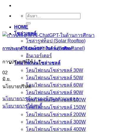
ค้นหา:
HOME
โซล่าเซลล์
โซล่ารูฟท็อป (Solar Rooftop)
แผงโซล่าเซลล์ (Solar Panel)
การประยุกต์ใช้ ChatGPT ในด้านการศึกษา
อินเวอร์เตอร์
การประยุกต์ใช้ [...]
โคมไฟถนนโซล่าเซลล์
โคมไฟถนนโซล่าเซลล์ 30W
02
โคมไฟถนนโซล่าเซลล์ 50W
มิ.ย.
โคมไฟถนนโซล่าเซลล์ 60W
นโยบายบริษัท
โคมไฟถนนโซล่าเซลล์ 90W
นโยบายการคุ้มครองข้อมูลส่วนบุคคล
โคมไฟถนนโซล่าเซลล์ 100W
นโยบายการใช้คุกกี้
โคมไฟถนนโซล่าเซลล์ 150W
โคมไฟถนนโซล่าเซลล์ 200W
โคมไฟถนนโซล่าเซลล์ 300W
V
โคมไฟถนนโซล่าเซลล์ 400W