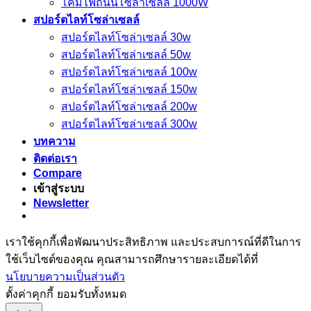
โคมไฟถนนโซล่าเซลล์ 1000W
สปอร์ตไลท์โซล่าเซลล์
สปอร์ตไลท์โซล่าเซลล์ 30w
สปอร์ตไลท์โซล่าเซลล์ 50w
สปอร์ตไลท์โซล่าเซลล์ 100w
สปอร์ตไลท์โซล่าเซลล์ 150w
สปอร์ตไลท์โซล่าเซลล์ 200w
สปอร์ตไลท์โซล่าเซลล์ 300w
บทความ
ติดต่อเรา
Compare
เข้าสู่ระบบ
Newsletter
เราใช้คุกกี้เพื่อพัฒนาประสิทธิภาพ และประสบการณ์ที่ดีในการ
ใช้เว็บไซต์ของคุณ คุณสามารถศึกษารายละเอียดได้ที่
นโยบายความเป็นส่วนตัว
ตั้งค่าคุกกี้
ยอมรับทั้งหมด