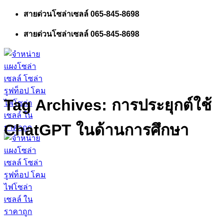
ข้าม
สายด่วนโซล่าเซลล์ 065-845-8698
ไป
สายด่วนโซล่าเซลล์ 065-845-8698
ยัง
เนื้อหา
Tag Archives:
การประยุกต์ใช้
ChatGPT ในด้านการศึกษา