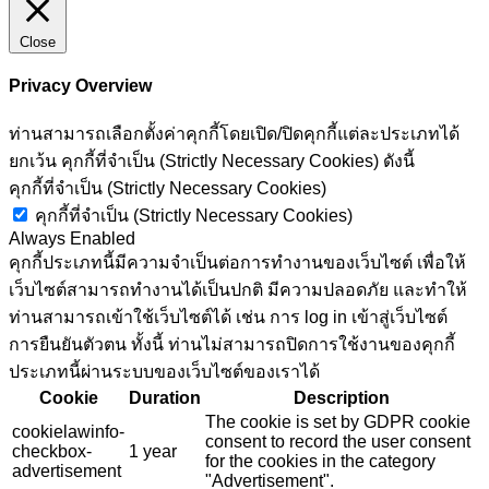
Close
Privacy Overview
ท่านสามารถเลือกตั้งค่าคุกกี้โดยเปิด/ปิดคุกกี้แต่ละประเภทได้
ยกเว้น คุกกี้ที่จำเป็น (Strictly Necessary Cookies) ดังนี้
คุกกี้ที่จำเป็น (Strictly Necessary Cookies)
คุกกี้ที่จำเป็น (Strictly Necessary Cookies)
Always Enabled
คุกกี้ประเภทนี้มีความจำเป็นต่อการทำงานของเว็บไซต์ เพื่อให้
เว็บไซต์สามารถทำงานได้เป็นปกติ มีความปลอดภัย และทำให้
ท่านสามารถเข้าใช้เว็บไซต์ได้ เช่น การ log in เข้าสู่เว็บไซต์
การยืนยันตัวตน ทั้งนี้ ท่านไม่สามารถปิดการใช้งานของคุกกี้
ประเภทนี้ผ่านระบบของเว็บไซต์ของเราได้
Cookie
Duration
Description
The cookie is set by GDPR cookie
cookielawinfo-
consent to record the user consent
checkbox-
1 year
for the cookies in the category
advertisement
"Advertisement".