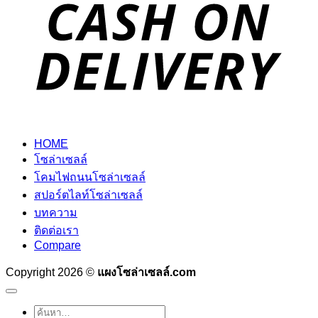
D
HOME
โซล่าเซลล์
โคมไฟถนนโซล่าเซลล์
สปอร์ตไลท์โซล่าเซลล์
บทความ
ติดต่อเรา
Compare
Copyright 2026 ©
แผงโซล่าเซลล์.com
ค้นหา: