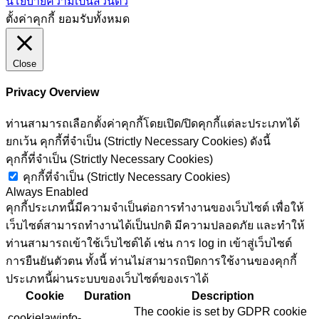
นโยบายความเป็นส่วนตัว
ตั้งค่าคุกกี้
ยอมรับทั้งหมด
Close
Privacy Overview
ท่านสามารถเลือกตั้งค่าคุกกี้โดยเปิด/ปิดคุกกี้แต่ละประเภทได้
ยกเว้น คุกกี้ที่จำเป็น (Strictly Necessary Cookies) ดังนี้
คุกกี้ที่จำเป็น (Strictly Necessary Cookies)
คุกกี้ที่จำเป็น (Strictly Necessary Cookies)
Always Enabled
คุกกี้ประเภทนี้มีความจำเป็นต่อการทำงานของเว็บไซต์ เพื่อให้
เว็บไซต์สามารถทำงานได้เป็นปกติ มีความปลอดภัย และทำให้
ท่านสามารถเข้าใช้เว็บไซต์ได้ เช่น การ log in เข้าสู่เว็บไซต์
การยืนยันตัวตน ทั้งนี้ ท่านไม่สามารถปิดการใช้งานของคุกกี้
ประเภทนี้ผ่านระบบของเว็บไซต์ของเราได้
Cookie
Duration
Description
The cookie is set by GDPR cookie
cookielawinfo-