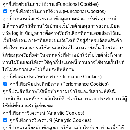
คุกกี้เพื่อช่วยในการใช้งาน (Functional Cookies)
คุกกี้เพื่อช่วยในการใช้งาน (Functional Cookies)
คุกกี้ประเภทนี้จะช่วยจดจำข้อมูลคอมพิวเตอร์หรืออุปกรณ์
อิเล็กทรอนิกส์ที่ท่านใช้เข้าชมเว็บไซต์ ข้อมูลการลงทะเบียน
หรือ log in ข้อมูลการตั้งค่าหรือตัวเลือกที่ท่านเคยเลือกไว้บน
เว็บไซต์ เช่น ภาษาที่แสดงบนเว็บไซต์ ที่อยู่สำหรับจัดส่งสินค้า
เพื่อให้ท่านสามารถใช้งานเว็บไซต์ได้สะดวกยิ่งขึ้น โดยไม่ต้อง
ให้ข้อมูลหรือตั้งค่าใหม่ทุกครั้งที่ท่านเข้าใช้เว็บไซต์ ทั้งนี้ หาก
ท่านไม่ยินยอมให้เราใช้คุกกี้ประเภทนี้ ท่านอาจใช้งานเว็บไซต์
ได้ไม่สะดวกและไม่เต็มประสิทธิภาพ
คุกกี้เพื่อเพิ่มประสิทธิภาพ (Performance Cookies)
คุกกี้เพื่อเพิ่มประสิทธิภาพ (Performance Cookies)
คุกกี้ประสิทธิภาพใช้เพื่อทำความเข้าใจและวิเคราะห์ดัชนี
ประสิทธิภาพหลักของเว็บไซต์ซึ่งช่วยในการมอบประสบการณ์ผู้
ใช้ที่ดีขึ้นสำหรับผู้เยี่ยมชม
คุกกี้เพื่อการวิเคราะห์ (Analytic Cookies)
คุกกี้เพื่อการวิเคราะห์ (Analytic Cookies)
คุกกี้ประเภทนี้จะเก็บข้อมูลการใช้งานเว็บไซต์ของท่าน เพื่อให้