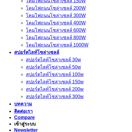
โคมไฟถนนโซล่าเซลล์ 150W
โคมไฟถนนโซล่าเซลล์ 200W
โคมไฟถนนโซล่าเซลล์ 300W
โคมไฟถนนโซล่าเซลล์ 400W
โคมไฟถนนโซล่าเซลล์ 600W
โคมไฟถนนโซล่าเซลล์ 800W
โคมไฟถนนโซล่าเซลล์ 1000W
สปอร์ตไลท์โซล่าเซลล์
สปอร์ตไลท์โซล่าเซลล์ 30w
สปอร์ตไลท์โซล่าเซลล์ 50w
สปอร์ตไลท์โซล่าเซลล์ 100w
สปอร์ตไลท์โซล่าเซลล์ 150w
สปอร์ตไลท์โซล่าเซลล์ 200w
สปอร์ตไลท์โซล่าเซลล์ 300w
บทความ
ติดต่อเรา
Compare
เข้าสู่ระบบ
Newsletter