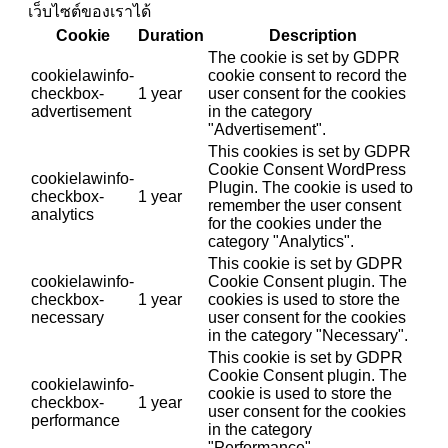
เว็บไซต์ของเราได้
Cookie
Duration
Description
The cookie is set by GDPR
cookielawinfo-
cookie consent to record the
checkbox-
1 year
user consent for the cookies
advertisement
in the category
"Advertisement".
This cookies is set by GDPR
Cookie Consent WordPress
cookielawinfo-
Plugin. The cookie is used to
checkbox-
1 year
remember the user consent
analytics
for the cookies under the
category "Analytics".
This cookie is set by GDPR
cookielawinfo-
Cookie Consent plugin. The
checkbox-
1 year
cookies is used to store the
necessary
user consent for the cookies
in the category "Necessary".
This cookie is set by GDPR
Cookie Consent plugin. The
cookielawinfo-
cookie is used to store the
checkbox-
1 year
user consent for the cookies
performance
in the category
"Performance".