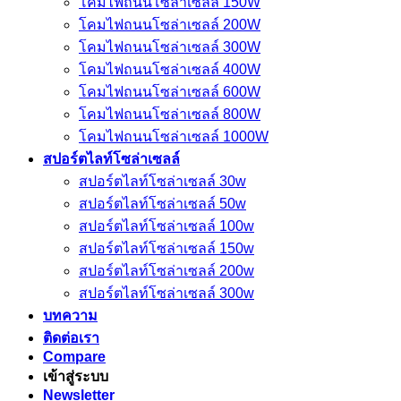
โคมไฟถนนโซล่าเซลล์ 150W
โคมไฟถนนโซล่าเซลล์ 200W
โคมไฟถนนโซล่าเซลล์ 300W
โคมไฟถนนโซล่าเซลล์ 400W
โคมไฟถนนโซล่าเซลล์ 600W
โคมไฟถนนโซล่าเซลล์ 800W
โคมไฟถนนโซล่าเซลล์ 1000W
สปอร์ตไลท์โซล่าเซลล์
สปอร์ตไลท์โซล่าเซลล์ 30w
สปอร์ตไลท์โซล่าเซลล์ 50w
สปอร์ตไลท์โซล่าเซลล์ 100w
สปอร์ตไลท์โซล่าเซลล์ 150w
สปอร์ตไลท์โซล่าเซลล์ 200w
สปอร์ตไลท์โซล่าเซลล์ 300w
บทความ
ติดต่อเรา
Compare
เข้าสู่ระบบ
Newsletter