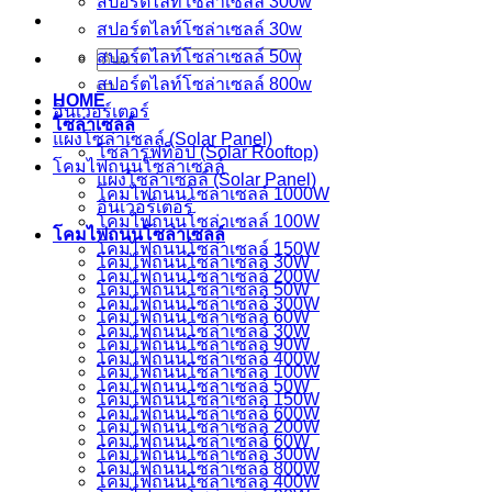
สปอร์ตไลท์โซล่าเซลล์ 300w
สปอร์ตไลท์โซล่าเซลล์ 30w
สปอร์ตไลท์โซล่าเซลล์ 50w
ค้นหา:
สปอร์ตไลท์โซล่าเซลล์ 800w
HOME
อินเวอร์เตอร์
โซล่าเซลล์
แผงโซล่าเซลล์ (Solar Panel)
โซล่ารูฟท็อป (Solar Rooftop)
โคมไฟถนนโซล่าเซลล์
แผงโซล่าเซลล์ (Solar Panel)
โคมไฟถนนโซล่าเซลล์ 1000W
อินเวอร์เตอร์
โคมไฟถนนโซล่าเซลล์ 100W
โคมไฟถนนโซล่าเซลล์
โคมไฟถนนโซล่าเซลล์ 150W
โคมไฟถนนโซล่าเซลล์ 30W
โคมไฟถนนโซล่าเซลล์ 200W
โคมไฟถนนโซล่าเซลล์ 50W
โคมไฟถนนโซล่าเซลล์ 300W
โคมไฟถนนโซล่าเซลล์ 60W
โคมไฟถนนโซล่าเซลล์ 30W
โคมไฟถนนโซล่าเซลล์ 90W
โคมไฟถนนโซล่าเซลล์ 400W
โคมไฟถนนโซล่าเซลล์ 100W
โคมไฟถนนโซล่าเซลล์ 50W
โคมไฟถนนโซล่าเซลล์ 150W
โคมไฟถนนโซล่าเซลล์ 600W
โคมไฟถนนโซล่าเซลล์ 200W
โคมไฟถนนโซล่าเซลล์ 60W
โคมไฟถนนโซล่าเซลล์ 300W
โคมไฟถนนโซล่าเซลล์ 800W
โคมไฟถนนโซล่าเซลล์ 400W