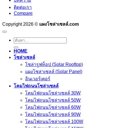
บทความ
ติดต่อเรา
Compare
Copyright 2026 ©
แผงโซล่าเซลล์.com
ค้นหา:
HOME
โซล่าเซลล์
โซล่ารูฟท็อป (Solar Rooftop)
แผงโซล่าเซลล์ (Solar Panel)
อินเวอร์เตอร์
โคมไฟถนนโซล่าเซลล์
โคมไฟถนนโซล่าเซลล์ 30W
โคมไฟถนนโซล่าเซลล์ 50W
โคมไฟถนนโซล่าเซลล์ 60W
โคมไฟถนนโซล่าเซลล์ 90W
โคมไฟถนนโซล่าเซลล์ 100W