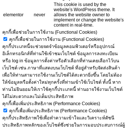
This cookie is used by the
website's WordPress theme. It
elementor
never
allows the website owner to
implement or change the website's
content in real-time.
คุกกี้เพื่อช่วยในการใช้งาน (Functional Cookies)
คุกกี้เพื่อช่วยในการใช้งาน (Functional Cookies)
คุกกี้ประเภทนี้จะช่วยจดจำข้อมูลคอมพิวเตอร์หรืออุปกรณ์
อิเล็กทรอนิกส์ที่ท่านใช้เข้าชมเว็บไซต์ ข้อมูลการลงทะเบียน
หรือ log in ข้อมูลการตั้งค่าหรือตัวเลือกที่ท่านเคยเลือกไว้บน
เว็บไซต์ เช่น ภาษาที่แสดงบนเว็บไซต์ ที่อยู่สำหรับจัดส่งสินค้า
เพื่อให้ท่านสามารถใช้งานเว็บไซต์ได้สะดวกยิ่งขึ้น โดยไม่ต้อง
ให้ข้อมูลหรือตั้งค่าใหม่ทุกครั้งที่ท่านเข้าใช้เว็บไซต์ ทั้งนี้ หาก
ท่านไม่ยินยอมให้เราใช้คุกกี้ประเภทนี้ ท่านอาจใช้งานเว็บไซต์
ได้ไม่สะดวกและไม่เต็มประสิทธิภาพ
คุกกี้เพื่อเพิ่มประสิทธิภาพ (Performance Cookies)
คุกกี้เพื่อเพิ่มประสิทธิภาพ (Performance Cookies)
คุกกี้ประสิทธิภาพใช้เพื่อทำความเข้าใจและวิเคราะห์ดัชนี
ประสิทธิภาพหลักของเว็บไซต์ซึ่งช่วยในการมอบประสบการณ์ผู้