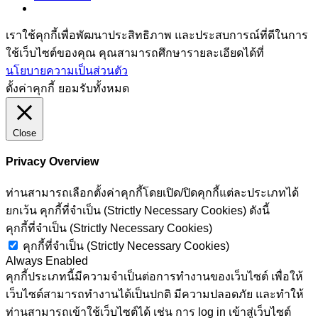
เราใช้คุกกี้เพื่อพัฒนาประสิทธิภาพ และประสบการณ์ที่ดีในการ
ใช้เว็บไซต์ของคุณ คุณสามารถศึกษารายละเอียดได้ที่
นโยบายความเป็นส่วนตัว
ตั้งค่าคุกกี้
ยอมรับทั้งหมด
Close
Privacy Overview
ท่านสามารถเลือกตั้งค่าคุกกี้โดยเปิด/ปิดคุกกี้แต่ละประเภทได้
ยกเว้น คุกกี้ที่จำเป็น (Strictly Necessary Cookies) ดังนี้
คุกกี้ที่จำเป็น (Strictly Necessary Cookies)
คุกกี้ที่จำเป็น (Strictly Necessary Cookies)
Always Enabled
คุกกี้ประเภทนี้มีความจำเป็นต่อการทำงานของเว็บไซต์ เพื่อให้
เว็บไซต์สามารถทำงานได้เป็นปกติ มีความปลอดภัย และทำให้
ท่านสามารถเข้าใช้เว็บไซต์ได้ เช่น การ log in เข้าสู่เว็บไซต์