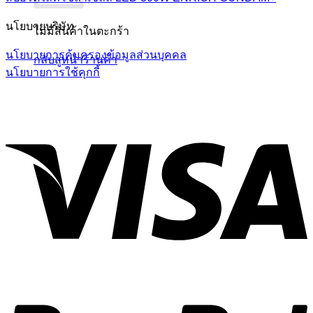
นโยบายบริษัท
ไม่มีสินค้าในตะกร้า
นโยบายการคุ้มครองข้อมูลส่วนบุคคล
กลับสู่หน้าร้านค้า
นโยบายการใช้คุกกี้
V
P