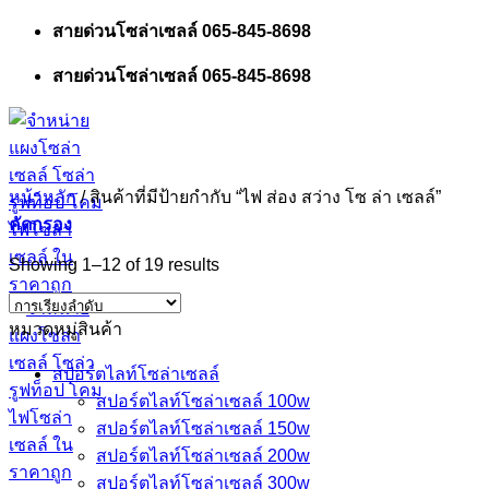
ข้าม
สายด่วนโซล่าเซลล์ 065-845-8698
ไป
สายด่วนโซล่าเซลล์ 065-845-8698
ยัง
เนื้อหา
หน้าหลัก
/
สินค้าที่มีป้ายกำกับ “ไฟ ส่อง สว่าง โซ ล่า เซลล์”
คัดกรอง
Showing 1–12 of 19 results
หมวดหมู่สินค้า
สปอร์ตไลท์โซล่าเซลล์
สปอร์ตไลท์โซล่าเซลล์ 100w
สปอร์ตไลท์โซล่าเซลล์ 150w
สปอร์ตไลท์โซล่าเซลล์ 200w
สปอร์ตไลท์โซล่าเซลล์ 300w