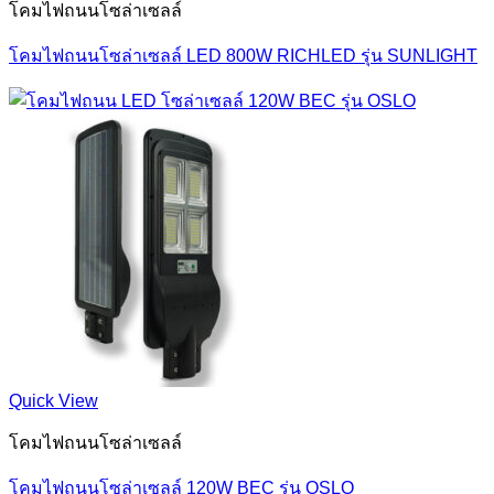
โคมไฟถนนโซล่าเซลล์
โคมไฟถนนโซล่าเซลล์ LED 800W RICHLED รุ่น SUNLIGHT
Quick View
โคมไฟถนนโซล่าเซลล์
โคมไฟถนนโซล่าเซลล์ 120W BEC รุ่น OSLO