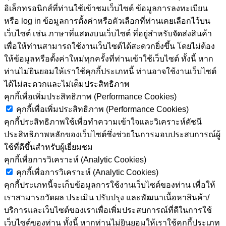
อิเล็กทรอนิกส์ที่ท่านใช้เข้าชมเว็บไซต์ ข้อมูลการลงทะเบียน
หรือ log in ข้อมูลการตั้งค่าหรือตัวเลือกที่ท่านเคยเลือกไว้บน
เว็บไซต์ เช่น ภาษาที่แสดงบนเว็บไซต์ ที่อยู่สำหรับจัดส่งสินค้า
เพื่อให้ท่านสามารถใช้งานเว็บไซต์ได้สะดวกยิ่งขึ้น โดยไม่ต้อง
ให้ข้อมูลหรือตั้งค่าใหม่ทุกครั้งที่ท่านเข้าใช้เว็บไซต์ ทั้งนี้ หาก
ท่านไม่ยินยอมให้เราใช้คุกกี้ประเภทนี้ ท่านอาจใช้งานเว็บไซต์
ได้ไม่สะดวกและไม่เต็มประสิทธิภาพ
คุกกี้เพื่อเพิ่มประสิทธิภาพ (Performance Cookies)
คุกกี้เพื่อเพิ่มประสิทธิภาพ (Performance Cookies)
คุกกี้ประสิทธิภาพใช้เพื่อทำความเข้าใจและวิเคราะห์ดัชนี
ประสิทธิภาพหลักของเว็บไซต์ซึ่งช่วยในการมอบประสบการณ์ผู้
ใช้ที่ดีขึ้นสำหรับผู้เยี่ยมชม
คุกกี้เพื่อการวิเคราะห์ (Analytic Cookies)
คุกกี้เพื่อการวิเคราะห์ (Analytic Cookies)
คุกกี้ประเภทนี้จะเก็บข้อมูลการใช้งานเว็บไซต์ของท่าน เพื่อให้
เราสามารถวัดผล ประเมิน ปรับปรุง และพัฒนาเนื้อหาสินค้า/
บริการและเว็บไซต์ของเราเพื่อเพิ่มประสบการณ์ที่ดีในการใช้
เว็บไซต์ของท่าน ทั้งนี้ หากท่านไม่ยินยอมให้เราใช้คุกกี้ประเภท