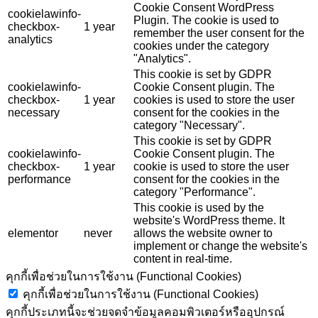
Cookie Consent WordPress
cookielawinfo-
Plugin. The cookie is used to
checkbox-
1 year
remember the user consent for the
analytics
cookies under the category
"Analytics".
This cookie is set by GDPR
cookielawinfo-
Cookie Consent plugin. The
checkbox-
1 year
cookies is used to store the user
necessary
consent for the cookies in the
category "Necessary".
This cookie is set by GDPR
cookielawinfo-
Cookie Consent plugin. The
checkbox-
1 year
cookie is used to store the user
performance
consent for the cookies in the
category "Performance".
This cookie is used by the
website's WordPress theme. It
elementor
never
allows the website owner to
implement or change the website's
content in real-time.
คุกกี้เพื่อช่วยในการใช้งาน (Functional Cookies)
คุกกี้เพื่อช่วยในการใช้งาน (Functional Cookies)
คุกกี้ประเภทนี้จะช่วยจดจำข้อมูลคอมพิวเตอร์หรืออุปกรณ์