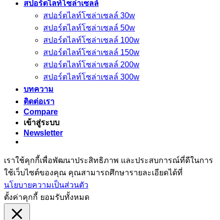
สปอร์ตไลท์โซล่าเซลล์
สปอร์ตไลท์โซล่าเซลล์ 30w
สปอร์ตไลท์โซล่าเซลล์ 50w
สปอร์ตไลท์โซล่าเซลล์ 100w
สปอร์ตไลท์โซล่าเซลล์ 150w
สปอร์ตไลท์โซล่าเซลล์ 200w
สปอร์ตไลท์โซล่าเซลล์ 300w
บทความ
ติดต่อเรา
Compare
เข้าสู่ระบบ
Newsletter
เราใช้คุกกี้เพื่อพัฒนาประสิทธิภาพ และประสบการณ์ที่ดีในการ
ใช้เว็บไซต์ของคุณ คุณสามารถศึกษารายละเอียดได้ที่
นโยบายความเป็นส่วนตัว
ตั้งค่าคุกกี้
ยอมรับทั้งหมด