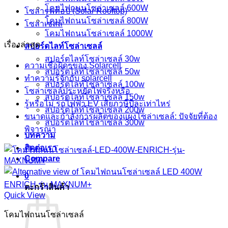
โคมไฟถนนโซล่าเซลล์ 600W
โซล่ารูฟท็อป (Solar Rooftop)
โคมไฟถนนโซล่าเซลล์ 800W
โซล่าเซลล์
โคมไฟถนนโซล่าเซลล์ 1000W
เรื่องล่าสุด
สปอร์ตไลท์โซล่าเซลล์
สปอร์ตไลท์โซล่าเซลล์ 30w
ความเชื่อผิดๆของ Solarcell
สปอร์ตไลท์โซล่าเซลล์ 50w
ทำความรู้จักกับ solarcell
สปอร์ตไลท์โซล่าเซลล์ 100w
โซล่าเซลล์ประหยัดไฟจริงหรือ
สปอร์ตไลท์โซล่าเซลล์ 150w
รู้หรือไม่ รถไฟฟ้า EV เสียภาษีปีละเท่าไหร่
สปอร์ตไลท์โซล่าเซลล์ 200w
ขนาดและกำลังการผลิตของแผงโซล่าเซลล์: ปัจจัยที่ต้อง
สปอร์ตไลท์โซล่าเซลล์ 300w
พิจารณา
บทความ
ติดต่อเรา
Compare
0
ตะกร้าสินค้า
Quick View
โคมไฟถนนโซล่าเซลล์