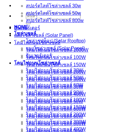
สปอร์ตไลท์โซล่าเซลล์ 30w
สปอร์ตไลท์โซล่าเซลล์ 50w
ค้นหา:
สปอร์ตไลท์โซล่าเซลล์ 800w
HOME
อินเวอร์เตอร์
โซล่าเซลล์
แผงโซล่าเซลล์ (Solar Panel)
โซล่ารูฟท็อป (Solar Rooftop)
โคมไฟถนนโซล่าเซลล์
แผงโซล่าเซลล์ (Solar Panel)
โคมไฟถนนโซล่าเซลล์ 1000W
อินเวอร์เตอร์
โคมไฟถนนโซล่าเซลล์ 100W
โคมไฟถนนโซล่าเซลล์
โคมไฟถนนโซล่าเซลล์ 150W
โคมไฟถนนโซล่าเซลล์ 30W
โคมไฟถนนโซล่าเซลล์ 200W
โคมไฟถนนโซล่าเซลล์ 50W
โคมไฟถนนโซล่าเซลล์ 300W
โคมไฟถนนโซล่าเซลล์ 60W
โคมไฟถนนโซล่าเซลล์ 30W
โคมไฟถนนโซล่าเซลล์ 90W
โคมไฟถนนโซล่าเซลล์ 400W
โคมไฟถนนโซล่าเซลล์ 100W
โคมไฟถนนโซล่าเซลล์ 50W
โคมไฟถนนโซล่าเซลล์ 150W
โคมไฟถนนโซล่าเซลล์ 600W
โคมไฟถนนโซล่าเซลล์ 200W
โคมไฟถนนโซล่าเซลล์ 60W
โคมไฟถนนโซล่าเซลล์ 300W
โคมไฟถนนโซล่าเซลล์ 800W
โคมไฟถนนโซล่าเซลล์ 400W
โคมไฟถนนโซล่าเซลล์ 90W