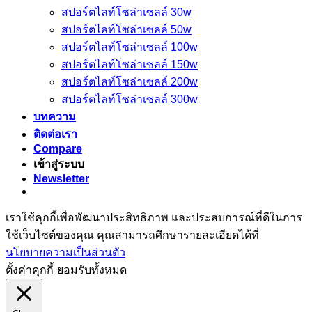
สปอร์ตไลท์โซล่าเซลล์ 30w
สปอร์ตไลท์โซล่าเซลล์ 50w
สปอร์ตไลท์โซล่าเซลล์ 100w
สปอร์ตไลท์โซล่าเซลล์ 150w
สปอร์ตไลท์โซล่าเซลล์ 200w
สปอร์ตไลท์โซล่าเซลล์ 300w
บทความ
ติดต่อเรา
Compare
เข้าสู่ระบบ
Newsletter
เราใช้คุกกี้เพื่อพัฒนาประสิทธิภาพ และประสบการณ์ที่ดีในการ
ใช้เว็บไซต์ของคุณ คุณสามารถศึกษารายละเอียดได้ที่
นโยบายความเป็นส่วนตัว
ตั้งค่าคุกกี้
ยอมรับทั้งหมด