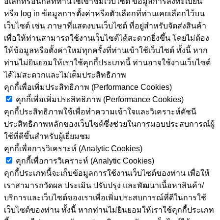
อิเล็กทรอนิกส์ที่ท่านใช้เข้าชมเว็บไซต์ ข้อมูลการลงทะเบียน
หรือ log in ข้อมูลการตั้งค่าหรือตัวเลือกที่ท่านเคยเลือกไว้บน
เว็บไซต์ เช่น ภาษาที่แสดงบนเว็บไซต์ ที่อยู่สำหรับจัดส่งสินค้า
เพื่อให้ท่านสามารถใช้งานเว็บไซต์ได้สะดวกยิ่งขึ้น โดยไม่ต้อง
ให้ข้อมูลหรือตั้งค่าใหม่ทุกครั้งที่ท่านเข้าใช้เว็บไซต์ ทั้งนี้ หาก
ท่านไม่ยินยอมให้เราใช้คุกกี้ประเภทนี้ ท่านอาจใช้งานเว็บไซต์
ได้ไม่สะดวกและไม่เต็มประสิทธิภาพ
คุกกี้เพื่อเพิ่มประสิทธิภาพ (Performance Cookies)
คุกกี้เพื่อเพิ่มประสิทธิภาพ (Performance Cookies)
คุกกี้ประสิทธิภาพใช้เพื่อทำความเข้าใจและวิเคราะห์ดัชนี
ประสิทธิภาพหลักของเว็บไซต์ซึ่งช่วยในการมอบประสบการณ์ผู้
ใช้ที่ดีขึ้นสำหรับผู้เยี่ยมชม
คุกกี้เพื่อการวิเคราะห์ (Analytic Cookies)
คุกกี้เพื่อการวิเคราะห์ (Analytic Cookies)
คุกกี้ประเภทนี้จะเก็บข้อมูลการใช้งานเว็บไซต์ของท่าน เพื่อให้
เราสามารถวัดผล ประเมิน ปรับปรุง และพัฒนาเนื้อหาสินค้า/
บริการและเว็บไซต์ของเราเพื่อเพิ่มประสบการณ์ที่ดีในการใช้
เว็บไซต์ของท่าน ทั้งนี้ หากท่านไม่ยินยอมให้เราใช้คุกกี้ประเภท