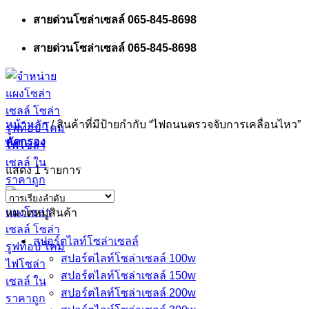
ข้าม
สายด่วนโซล่าเซลล์ 065-845-8698
ไป
สายด่วนโซล่าเซลล์ 065-845-8698
ยัง
เนื้อหา
หน้าหลัก
/
สินค้าที่มีป้ายกำกับ “ไฟถนนตรวจจับการเคลื่อนไหว”
คัดกรอง
แสดง 1 รายการ
หมวดหมู่สินค้า
สปอร์ตไลท์โซล่าเซลล์
สปอร์ตไลท์โซล่าเซลล์ 100w
สปอร์ตไลท์โซล่าเซลล์ 150w
สปอร์ตไลท์โซล่าเซลล์ 200w