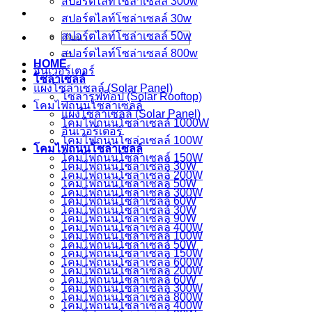
สปอร์ตไลท์โซล่าเซลล์ 300w
สปอร์ตไลท์โซล่าเซลล์ 30w
สปอร์ตไลท์โซล่าเซลล์ 50w
ค้นหา:
สปอร์ตไลท์โซล่าเซลล์ 800w
HOME
อินเวอร์เตอร์
โซล่าเซลล์
แผงโซล่าเซลล์ (Solar Panel)
โซล่ารูฟท็อป (Solar Rooftop)
โคมไฟถนนโซล่าเซลล์
แผงโซล่าเซลล์ (Solar Panel)
โคมไฟถนนโซล่าเซลล์ 1000W
อินเวอร์เตอร์
โคมไฟถนนโซล่าเซลล์ 100W
โคมไฟถนนโซล่าเซลล์
โคมไฟถนนโซล่าเซลล์ 150W
โคมไฟถนนโซล่าเซลล์ 30W
โคมไฟถนนโซล่าเซลล์ 200W
โคมไฟถนนโซล่าเซลล์ 50W
โคมไฟถนนโซล่าเซลล์ 300W
โคมไฟถนนโซล่าเซลล์ 60W
โคมไฟถนนโซล่าเซลล์ 30W
โคมไฟถนนโซล่าเซลล์ 90W
โคมไฟถนนโซล่าเซลล์ 400W
โคมไฟถนนโซล่าเซลล์ 100W
โคมไฟถนนโซล่าเซลล์ 50W
โคมไฟถนนโซล่าเซลล์ 150W
โคมไฟถนนโซล่าเซลล์ 600W
โคมไฟถนนโซล่าเซลล์ 200W
โคมไฟถนนโซล่าเซลล์ 60W
โคมไฟถนนโซล่าเซลล์ 300W
โคมไฟถนนโซล่าเซลล์ 800W
โคมไฟถนนโซล่าเซลล์ 400W