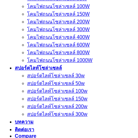
โคมไฟถนนโซล่าเซลล์ 100W
โคมไฟถนนโซล่าเซลล์ 150W
โคมไฟถนนโซล่าเซลล์ 200W
โคมไฟถนนโซล่าเซลล์ 300W
โคมไฟถนนโซล่าเซลล์ 400W
โคมไฟถนนโซล่าเซลล์ 600W
โคมไฟถนนโซล่าเซลล์ 800W
โคมไฟถนนโซล่าเซลล์ 1000W
สปอร์ตไลท์โซล่าเซลล์
สปอร์ตไลท์โซล่าเซลล์ 30w
สปอร์ตไลท์โซล่าเซลล์ 50w
สปอร์ตไลท์โซล่าเซลล์ 100w
สปอร์ตไลท์โซล่าเซลล์ 150w
สปอร์ตไลท์โซล่าเซลล์ 200w
สปอร์ตไลท์โซล่าเซลล์ 300w
บทความ
ติดต่อเรา
Compare