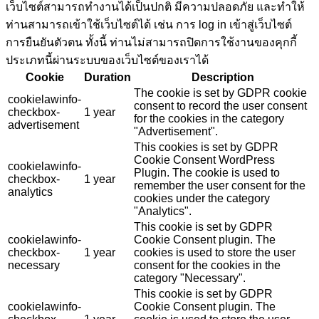
เว็บไซต์สามารถทำงานได้เป็นปกติ มีความปลอดภัย และทำให้
ท่านสามารถเข้าใช้เว็บไซต์ได้ เช่น การ log in เข้าสู่เว็บไซต์
การยืนยันตัวตน ทั้งนี้ ท่านไม่สามารถปิดการใช้งานของคุกกี้
ประเภทนี้ผ่านระบบของเว็บไซต์ของเราได้
Cookie
Duration
Description
The cookie is set by GDPR cookie
cookielawinfo-
consent to record the user consent
checkbox-
1 year
for the cookies in the category
advertisement
"Advertisement".
This cookies is set by GDPR
Cookie Consent WordPress
cookielawinfo-
Plugin. The cookie is used to
checkbox-
1 year
remember the user consent for the
analytics
cookies under the category
"Analytics".
This cookie is set by GDPR
cookielawinfo-
Cookie Consent plugin. The
checkbox-
1 year
cookies is used to store the user
necessary
consent for the cookies in the
category "Necessary".
This cookie is set by GDPR
cookielawinfo-
Cookie Consent plugin. The