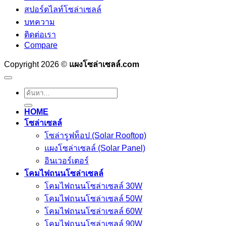
สปอร์ตไลท์โซล่าเซลล์
บทความ
ติดต่อเรา
Compare
Copyright 2026 ©
แผงโซล่าเซลล์.com
ค้นหา:
HOME
โซล่าเซลล์
โซล่ารูฟท็อป (Solar Rooftop)
แผงโซล่าเซลล์ (Solar Panel)
อินเวอร์เตอร์
โคมไฟถนนโซล่าเซลล์
โคมไฟถนนโซล่าเซลล์ 30W
โคมไฟถนนโซล่าเซลล์ 50W
โคมไฟถนนโซล่าเซลล์ 60W
โคมไฟถนนโซล่าเซลล์ 90W