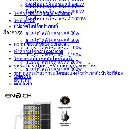
โคมไฟถนนโซล่าเซลล์ 600W
โคมไฟถนนโซล่าเซลล์ 90W
โคมไฟถนนโซล่าเซลล์ 800W
โซล่ารูฟท็อป (Solar Rooftop)
โคมไฟถนนโซล่าเซลล์ 1000W
โซล่าเซลล์
สปอร์ตไลท์โซล่าเซลล์
เรื่องล่าสุด
สปอร์ตไลท์โซล่าเซลล์ 30w
สปอร์ตไลท์โซล่าเซลล์ 50w
ความเชื่อผิดๆของ Solarcell
สปอร์ตไลท์โซล่าเซลล์ 100w
ทำความรู้จักกับ solarcell
สปอร์ตไลท์โซล่าเซลล์ 150w
โซล่าเซลล์ประหยัดไฟจริงหรือ
สปอร์ตไลท์โซล่าเซลล์ 200w
รู้หรือไม่ รถไฟฟ้า EV เสียภาษีปีละเท่าไหร่
สปอร์ตไลท์โซล่าเซลล์ 300w
ขนาดและกำลังการผลิตของแผงโซล่าเซลล์: ปัจจัยที่ต้อง
บทความ
พิจารณา
ติดต่อเรา
Compare
0
ตะกร้าสินค้า