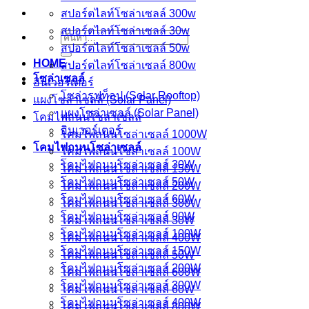
สปอร์ตไลท์โซล่าเซลล์ 300w
สปอร์ตไลท์โซล่าเซลล์ 30w
ค้นหา:
สปอร์ตไลท์โซล่าเซลล์ 50w
HOME
สปอร์ตไลท์โซล่าเซลล์ 800w
โซล่าเซลล์
อินเวอร์เตอร์
โซล่ารูฟท็อป (Solar Rooftop)
แผงโซล่าเซลล์ (Solar Panel)
แผงโซล่าเซลล์ (Solar Panel)
โคมไฟถนนโซล่าเซลล์
อินเวอร์เตอร์
โคมไฟถนนโซล่าเซลล์ 1000W
โคมไฟถนนโซล่าเซลล์
โคมไฟถนนโซล่าเซลล์ 100W
โคมไฟถนนโซล่าเซลล์ 30W
โคมไฟถนนโซล่าเซลล์ 150W
โคมไฟถนนโซล่าเซลล์ 50W
โคมไฟถนนโซล่าเซลล์ 200W
โคมไฟถนนโซล่าเซลล์ 60W
โคมไฟถนนโซล่าเซลล์ 300W
โคมไฟถนนโซล่าเซลล์ 90W
โคมไฟถนนโซล่าเซลล์ 30W
โคมไฟถนนโซล่าเซลล์ 100W
โคมไฟถนนโซล่าเซลล์ 400W
โคมไฟถนนโซล่าเซลล์ 150W
โคมไฟถนนโซล่าเซลล์ 50W
โคมไฟถนนโซล่าเซลล์ 200W
โคมไฟถนนโซล่าเซลล์ 600W
โคมไฟถนนโซล่าเซลล์ 300W
โคมไฟถนนโซล่าเซลล์ 60W
โคมไฟถนนโซล่าเซลล์ 400W
โคมไฟถนนโซล่าเซลล์ 800W