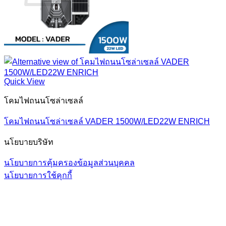
ไม่มีสินค้าในตะกร้า
กลับสู่หน้าร้านค้า
Quick View
โคมไฟถนนโซล่าเซลล์
โคมไฟถนนโซล่าเซลล์ VADER 1500W/LED22W ENRICH
นโยบายบริษัท
นโยบายการคุ้มครองข้อมูลส่วนบุคคล
นโยบายการใช้คุกกี้
V