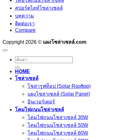
โคมไฟถนนโซล่าเซลล์
สปอร์ตไลท์โซล่าเซลล์
บทความ
ติดต่อเรา
Compare
Copyright 2026 ©
แผงโซล่าเซลล์.com
ค้นหา:
HOME
โซล่าเซลล์
โซล่ารูฟท็อป (Solar Rooftop)
แผงโซล่าเซลล์ (Solar Panel)
อินเวอร์เตอร์
โคมไฟถนนโซล่าเซลล์
โคมไฟถนนโซล่าเซลล์ 30W
โคมไฟถนนโซล่าเซลล์ 50W
โคมไฟถนนโซล่าเซลล์ 60W