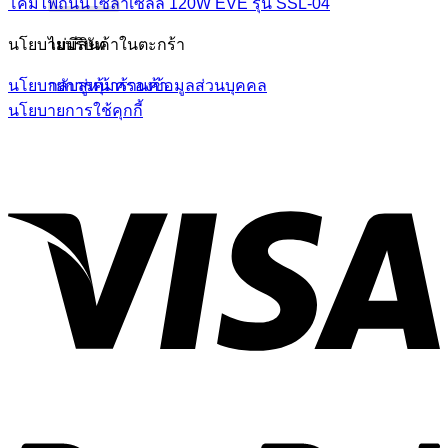
โคมไฟถนนโซล่าเซลล์ 120W EVE รุ่น SSL-04
นโยบายบริษัท
ไม่มีสินค้าในตะกร้า
นโยบายการคุ้มครองข้อมูลส่วนบุคคล
กลับสู่หน้าร้านค้า
นโยบายการใช้คุกกี้
V
P