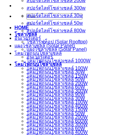
สปอร์ตไลท์โซล่าเซลล์ 200w
สปอร์ตไลท์โซล่าเซลล์ 300w
สปอร์ตไลท์โซล่าเซลล์ 30w
ค้นหา:
สปอร์ตไลท์โซล่าเซลล์ 50w
HOME
สปอร์ตไลท์โซล่าเซลล์ 800w
โซล่าเซลล์
อินเวอร์เตอร์
โซล่ารูฟท็อป (Solar Rooftop)
แผงโซล่าเซลล์ (Solar Panel)
แผงโซล่าเซลล์ (Solar Panel)
โคมไฟถนนโซล่าเซลล์
อินเวอร์เตอร์
โคมไฟถนนโซล่าเซลล์ 1000W
โคมไฟถนนโซล่าเซลล์
โคมไฟถนนโซล่าเซลล์ 100W
โคมไฟถนนโซล่าเซลล์ 30W
โคมไฟถนนโซล่าเซลล์ 150W
โคมไฟถนนโซล่าเซลล์ 50W
โคมไฟถนนโซล่าเซลล์ 200W
โคมไฟถนนโซล่าเซลล์ 60W
โคมไฟถนนโซล่าเซลล์ 300W
โคมไฟถนนโซล่าเซลล์ 90W
โคมไฟถนนโซล่าเซลล์ 30W
โคมไฟถนนโซล่าเซลล์ 100W
โคมไฟถนนโซล่าเซลล์ 400W
โคมไฟถนนโซล่าเซลล์ 150W
โคมไฟถนนโซล่าเซลล์ 50W
โคมไฟถนนโซล่าเซลล์ 200W
โคมไฟถนนโซล่าเซลล์ 600W
โคมไฟถนนโซล่าเซลล์ 300W
โคมไฟถนนโซล่าเซลล์ 60W
โคมไฟถนนโซล่าเซลล์ 400W