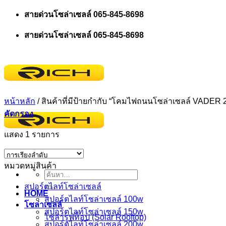
ข้าม
สายด่วนโซล่าเซลล์ 065-845-8698
ไป
สายด่วนโซล่าเซลล์ 065-845-8698
ยัง
เนื้อหา
หน้าหลัก
/
สินค้าที่มีป้ายกำกับ “โคมไฟถนนโซล่าเซลล์ VADER
คัดกรอง
แสดง 1 รายการ
หมวดหมู่สินค้า
ค้นหา:
สปอร์ตไลท์โซล่าเซลล์
HOME
สปอร์ตไลท์โซล่าเซลล์ 100w
โซล่าเซลล์
สปอร์ตไลท์โซล่าเซลล์ 150w
โซล่ารูฟท็อป (Solar Rooftop)
สปอร์ตไลท์โซล่าเซลล์ 200w