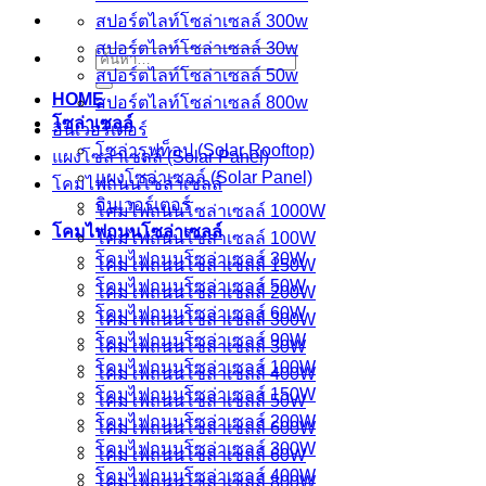
สปอร์ตไลท์โซล่าเซลล์ 300w
สปอร์ตไลท์โซล่าเซลล์ 30w
ค้นหา:
สปอร์ตไลท์โซล่าเซลล์ 50w
HOME
สปอร์ตไลท์โซล่าเซลล์ 800w
โซล่าเซลล์
อินเวอร์เตอร์
โซล่ารูฟท็อป (Solar Rooftop)
แผงโซล่าเซลล์ (Solar Panel)
แผงโซล่าเซลล์ (Solar Panel)
โคมไฟถนนโซล่าเซลล์
อินเวอร์เตอร์
โคมไฟถนนโซล่าเซลล์ 1000W
โคมไฟถนนโซล่าเซลล์
โคมไฟถนนโซล่าเซลล์ 100W
โคมไฟถนนโซล่าเซลล์ 30W
โคมไฟถนนโซล่าเซลล์ 150W
โคมไฟถนนโซล่าเซลล์ 50W
โคมไฟถนนโซล่าเซลล์ 200W
โคมไฟถนนโซล่าเซลล์ 60W
โคมไฟถนนโซล่าเซลล์ 300W
โคมไฟถนนโซล่าเซลล์ 90W
โคมไฟถนนโซล่าเซลล์ 30W
โคมไฟถนนโซล่าเซลล์ 100W
โคมไฟถนนโซล่าเซลล์ 400W
โคมไฟถนนโซล่าเซลล์ 150W
โคมไฟถนนโซล่าเซลล์ 50W
โคมไฟถนนโซล่าเซลล์ 200W
โคมไฟถนนโซล่าเซลล์ 600W
โคมไฟถนนโซล่าเซลล์ 300W
โคมไฟถนนโซล่าเซลล์ 60W
โคมไฟถนนโซล่าเซลล์ 400W
โคมไฟถนนโซล่าเซลล์ 800W