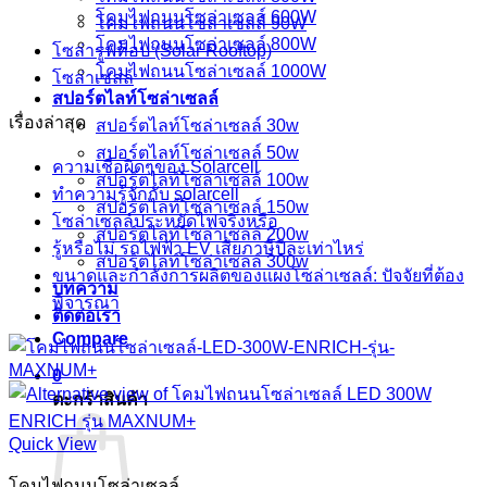
โคมไฟถนนโซล่าเซลล์ 600W
โคมไฟถนนโซล่าเซลล์ 90W
โคมไฟถนนโซล่าเซลล์ 800W
โซล่ารูฟท็อป (Solar Rooftop)
โคมไฟถนนโซล่าเซลล์ 1000W
โซล่าเซลล์
สปอร์ตไลท์โซล่าเซลล์
เรื่องล่าสุด
สปอร์ตไลท์โซล่าเซลล์ 30w
สปอร์ตไลท์โซล่าเซลล์ 50w
ความเชื่อผิดๆของ Solarcell
สปอร์ตไลท์โซล่าเซลล์ 100w
ทำความรู้จักกับ solarcell
สปอร์ตไลท์โซล่าเซลล์ 150w
โซล่าเซลล์ประหยัดไฟจริงหรือ
สปอร์ตไลท์โซล่าเซลล์ 200w
รู้หรือไม่ รถไฟฟ้า EV เสียภาษีปีละเท่าไหร่
สปอร์ตไลท์โซล่าเซลล์ 300w
ขนาดและกำลังการผลิตของแผงโซล่าเซลล์: ปัจจัยที่ต้อง
บทความ
พิจารณา
ติดต่อเรา
Compare
0
ตะกร้าสินค้า
Quick View
โคมไฟถนนโซล่าเซลล์