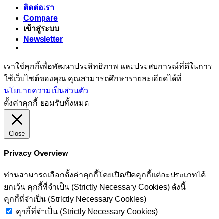
ติดต่อเรา
Compare
เข้าสู่ระบบ
Newsletter
เราใช้คุกกี้เพื่อพัฒนาประสิทธิภาพ และประสบการณ์ที่ดีในการ
ใช้เว็บไซต์ของคุณ คุณสามารถศึกษารายละเอียดได้ที่
นโยบายความเป็นส่วนตัว
ตั้งค่าคุกกี้
ยอมรับทั้งหมด
Close
Privacy Overview
ท่านสามารถเลือกตั้งค่าคุกกี้โดยเปิด/ปิดคุกกี้แต่ละประเภทได้
ยกเว้น คุกกี้ที่จำเป็น (Strictly Necessary Cookies) ดังนี้
คุกกี้ที่จำเป็น (Strictly Necessary Cookies)
คุกกี้ที่จำเป็น (Strictly Necessary Cookies)