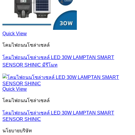
ไม่มีสินค้าในตะกร้า
กลับสู่หน้าร้านค้า
Quick View
โคมไฟถนนโซล่าเซลล์
โคมไฟถนนโซล่าเซลล์ LED 30W LAMPTAN SMART
SENSOR SHINIC มีรีโมท
Quick View
โคมไฟถนนโซล่าเซลล์
โคมไฟถนนโซล่าเซลล์ LED 30W LAMPTAN SMART
SENSOR SHINIC
นโยบายบริษัท