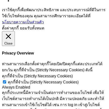
เราใช้คุกกี้เพื่อพัฒนาประสิทธิภาพ และประสบการณ์ที่ดีในการ
ใช้เว็บไซต์ของคุณ คุณสามารถศึกษารายละเอียดได้ที่
นโยบายความเป็นส่วนตัว
ตั้งค่าคุกกี้
ยอมรับทั้งหมด
Close
Privacy Overview
ท่านสามารถเลือกตั้งค่าคุกกี้โดยเปิด/ปิดคุกกี้แต่ละประเภทได้
ยกเว้น คุกกี้ที่จำเป็น (Strictly Necessary Cookies) ดังนี้
คุกกี้ที่จำเป็น (Strictly Necessary Cookies)
คุกกี้ที่จำเป็น (Strictly Necessary Cookies)
Always Enabled
คุกกี้ประเภทนี้มีความจำเป็นต่อการทำงานของเว็บไซต์ เพื่อให้
เว็บไซต์สามารถทำงานได้เป็นปกติ มีความปลอดภัย และทำให้
ท่านสามารถเข้าใช้เว็บไซต์ได้ เช่น การ log in เข้าสู่เว็บไซต์