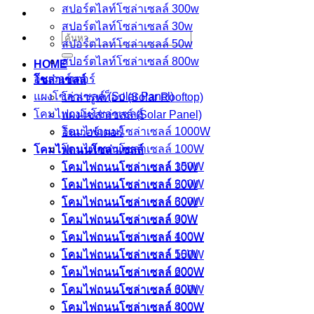
สปอร์ตไลท์โซล่าเซลล์ 300w
สปอร์ตไลท์โซล่าเซลล์ 30w
ค้นหา:
สปอร์ตไลท์โซล่าเซลล์ 50w
สปอร์ตไลท์โซล่าเซลล์ 800w
HOME
อินเวอร์เตอร์
โซล่าเซลล์
แผงโซล่าเซลล์ (Solar Panel)
โซล่ารูฟท็อป (Solar Rooftop)
โคมไฟถนนโซล่าเซลล์
แผงโซล่าเซลล์ (Solar Panel)
โคมไฟถนนโซล่าเซลล์ 1000W
อินเวอร์เตอร์
โคมไฟถนนโซล่าเซลล์ 100W
โคมไฟถนนโซล่าเซลล์
โคมไฟถนนโซล่าเซลล์ 150W
โคมไฟถนนโซล่าเซลล์ 30W
โคมไฟถนนโซล่าเซลล์ 200W
โคมไฟถนนโซล่าเซลล์ 50W
โคมไฟถนนโซล่าเซลล์ 300W
โคมไฟถนนโซล่าเซลล์ 60W
โคมไฟถนนโซล่าเซลล์ 30W
โคมไฟถนนโซล่าเซลล์ 90W
โคมไฟถนนโซล่าเซลล์ 400W
โคมไฟถนนโซล่าเซลล์ 100W
โคมไฟถนนโซล่าเซลล์ 50W
โคมไฟถนนโซล่าเซลล์ 150W
โคมไฟถนนโซล่าเซลล์ 600W
โคมไฟถนนโซล่าเซลล์ 200W
โคมไฟถนนโซล่าเซลล์ 60W
โคมไฟถนนโซล่าเซลล์ 300W
โคมไฟถนนโซล่าเซลล์ 800W
โคมไฟถนนโซล่าเซลล์ 400W