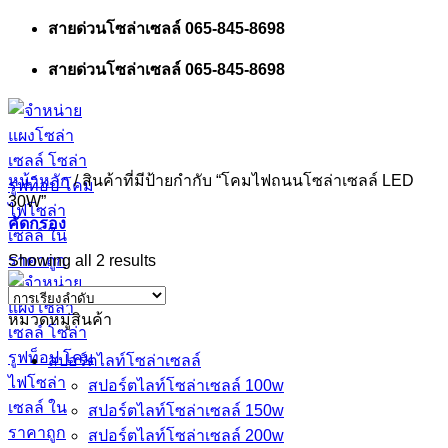
ข้าม
สายด่วนโซล่าเซลล์ 065-845-8698
ไป
สายด่วนโซล่าเซลล์ 065-845-8698
ยัง
เนื้อหา
หน้าหลัก
/
สินค้าที่มีป้ายกำกับ “โคมไฟถนนโซล่าเซลล์ LED
30W”
คัดกรอง
Showing all 2 results
หมวดหมู่สินค้า
สปอร์ตไลท์โซล่าเซลล์
สปอร์ตไลท์โซล่าเซลล์ 100w
สปอร์ตไลท์โซล่าเซลล์ 150w
สปอร์ตไลท์โซล่าเซลล์ 200w