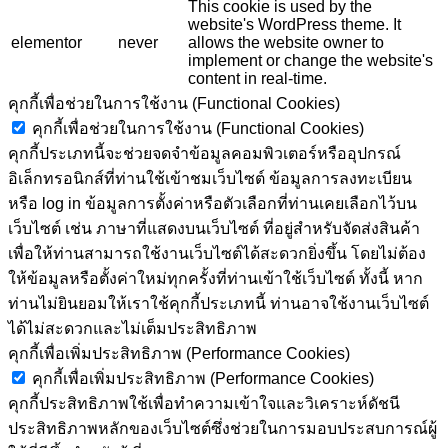
This cookie is used by the
website's WordPress theme. It
elementor
never
allows the website owner to
implement or change the website's
content in real-time.
คุกกี้เพื่อช่วยในการใช้งาน (Functional Cookies)
คุกกี้เพื่อช่วยในการใช้งาน (Functional Cookies)
คุกกี้ประเภทนี้จะช่วยจดจำข้อมูลคอมพิวเตอร์หรืออุปกรณ์
อิเล็กทรอนิกส์ที่ท่านใช้เข้าชมเว็บไซต์ ข้อมูลการลงทะเบียน
หรือ log in ข้อมูลการตั้งค่าหรือตัวเลือกที่ท่านเคยเลือกไว้บน
เว็บไซต์ เช่น ภาษาที่แสดงบนเว็บไซต์ ที่อยู่สำหรับจัดส่งสินค้า
เพื่อให้ท่านสามารถใช้งานเว็บไซต์ได้สะดวกยิ่งขึ้น โดยไม่ต้อง
ให้ข้อมูลหรือตั้งค่าใหม่ทุกครั้งที่ท่านเข้าใช้เว็บไซต์ ทั้งนี้ หาก
ท่านไม่ยินยอมให้เราใช้คุกกี้ประเภทนี้ ท่านอาจใช้งานเว็บไซต์
ได้ไม่สะดวกและไม่เต็มประสิทธิภาพ
คุกกี้เพื่อเพิ่มประสิทธิภาพ (Performance Cookies)
คุกกี้เพื่อเพิ่มประสิทธิภาพ (Performance Cookies)
คุกกี้ประสิทธิภาพใช้เพื่อทำความเข้าใจและวิเคราะห์ดัชนี
ประสิทธิภาพหลักของเว็บไซต์ซึ่งช่วยในการมอบประสบการณ์ผู้