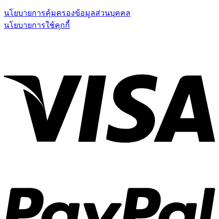
นโยบายการคุ้มครองข้อมูลส่วนบุคคล
นโยบายการใช้คุกกี้
V
P