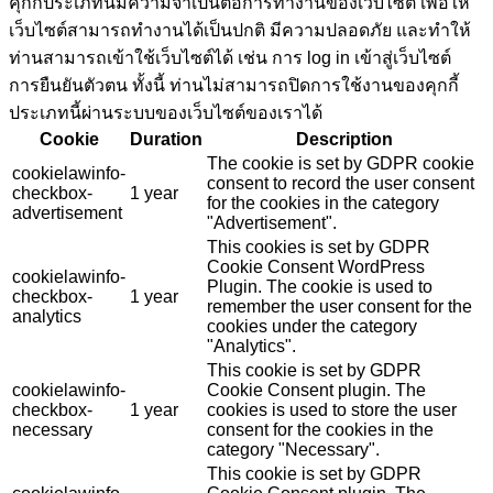
คุกกี้ประเภทนี้มีความจำเป็นต่อการทำงานของเว็บไซต์ เพื่อให้
เว็บไซต์สามารถทำงานได้เป็นปกติ มีความปลอดภัย และทำให้
ท่านสามารถเข้าใช้เว็บไซต์ได้ เช่น การ log in เข้าสู่เว็บไซต์
การยืนยันตัวตน ทั้งนี้ ท่านไม่สามารถปิดการใช้งานของคุกกี้
ประเภทนี้ผ่านระบบของเว็บไซต์ของเราได้
Cookie
Duration
Description
The cookie is set by GDPR cookie
cookielawinfo-
consent to record the user consent
checkbox-
1 year
for the cookies in the category
advertisement
"Advertisement".
This cookies is set by GDPR
Cookie Consent WordPress
cookielawinfo-
Plugin. The cookie is used to
checkbox-
1 year
remember the user consent for the
analytics
cookies under the category
"Analytics".
This cookie is set by GDPR
cookielawinfo-
Cookie Consent plugin. The
checkbox-
1 year
cookies is used to store the user
necessary
consent for the cookies in the
category "Necessary".
This cookie is set by GDPR