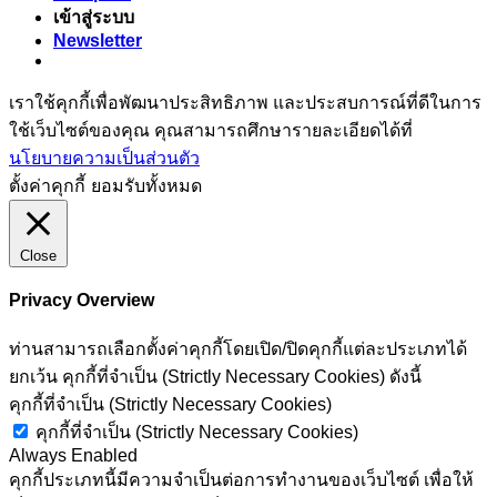
เข้าสู่ระบบ
Newsletter
เราใช้คุกกี้เพื่อพัฒนาประสิทธิภาพ และประสบการณ์ที่ดีในการ
ใช้เว็บไซต์ของคุณ คุณสามารถศึกษารายละเอียดได้ที่
นโยบายความเป็นส่วนตัว
ตั้งค่าคุกกี้
ยอมรับทั้งหมด
Close
Privacy Overview
ท่านสามารถเลือกตั้งค่าคุกกี้โดยเปิด/ปิดคุกกี้แต่ละประเภทได้
ยกเว้น คุกกี้ที่จำเป็น (Strictly Necessary Cookies) ดังนี้
คุกกี้ที่จำเป็น (Strictly Necessary Cookies)
คุกกี้ที่จำเป็น (Strictly Necessary Cookies)
Always Enabled
คุกกี้ประเภทนี้มีความจำเป็นต่อการทำงานของเว็บไซต์ เพื่อให้