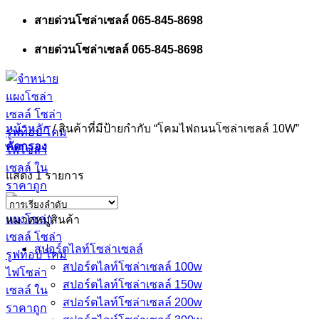
ข้าม
สายด่วนโซล่าเซลล์ 065-845-8698
ไป
สายด่วนโซล่าเซลล์ 065-845-8698
ยัง
เนื้อหา
หน้าหลัก
/
สินค้าที่มีป้ายกำกับ “โคมไฟถนนโซล่าเซลล์ 10W”
คัดกรอง
แสดง 1 รายการ
หมวดหมู่สินค้า
สปอร์ตไลท์โซล่าเซลล์
สปอร์ตไลท์โซล่าเซลล์ 100w
สปอร์ตไลท์โซล่าเซลล์ 150w
สปอร์ตไลท์โซล่าเซลล์ 200w