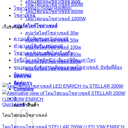
โคมไฟถนนโซล่าเซลล์ 90W
โคมไฟถนนโซล่าเซลล์ 600W
โซล่ารูฟท็อป (Solar Rooftop)
โคมไฟถนนโซล่าเซลล์ 800W
โซล่าเซลล์
โคมไฟถนนโซล่าเซลล์ 1000W
สปอร์ตไลท์โซล่าเซลล์
เรื่องล่าสุด
สปอร์ตไลท์โซล่าเซลล์ 30w
ความเชื่อผิดๆของ Solarcell
สปอร์ตไลท์โซล่าเซลล์ 50w
ทำความรู้จักกับ solarcell
สปอร์ตไลท์โซล่าเซลล์ 100w
โซล่าเซลล์ประหยัดไฟจริงหรือ
สปอร์ตไลท์โซล่าเซลล์ 150w
รู้หรือไม่ รถไฟฟ้า EV เสียภาษีปีละเท่าไหร่
สปอร์ตไลท์โซล่าเซลล์ 200w
ขนาดและกำลังการผลิตของแผงโซล่าเซลล์: ปัจจัยที่ต้อง
สปอร์ตไลท์โซล่าเซลล์ 300w
พิจารณา
บทความ
ติดต่อเรา
Compare
0
Quick View
ตะกร้าสินค้า
โคมไฟถนนโซล่าเซลล์
โคมไฟถนนโซล่าเซลล์ STELLAR 200W / LED 10W ENRICH