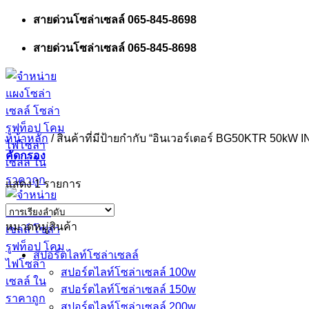
ข้าม
สายด่วนโซล่าเซลล์ 065-845-8698
ไป
สายด่วนโซล่าเซลล์ 065-845-8698
ยัง
เนื้อหา
หน้าหลัก
/
สินค้าที่มีป้ายกำกับ “อินเวอร์เตอร์ BG50KTR 50kW 
คัดกรอง
แสดง 1 รายการ
หมวดหมู่สินค้า
สปอร์ตไลท์โซล่าเซลล์
สปอร์ตไลท์โซล่าเซลล์ 100w
สปอร์ตไลท์โซล่าเซลล์ 150w
สปอร์ตไลท์โซล่าเซลล์ 200w