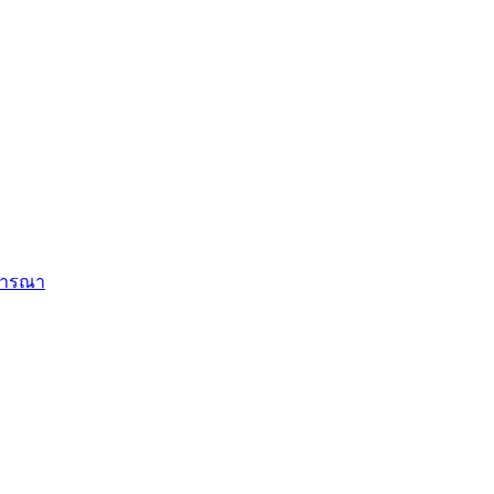
ิจารณา